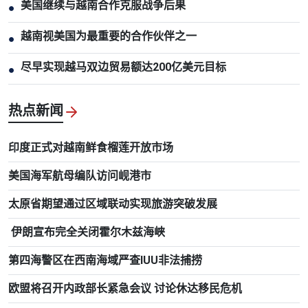
美国继续与越南合作克服战争后果
●
越南视美国为最重要的合作伙伴之一
●
尽早实现越马双边贸易额达200亿美元目标
●
热点新闻
印度正式对越南鲜食榴莲开放市场
美国海军航母编队访问岘港市
太原省期望通过区域联动实现旅游突破发展
伊朗宣布完全关闭霍尔木兹海峡
第四海警区在西南海域严查IUU非法捕捞
欧盟将召开内政部长紧急会议 讨论休达移民危机