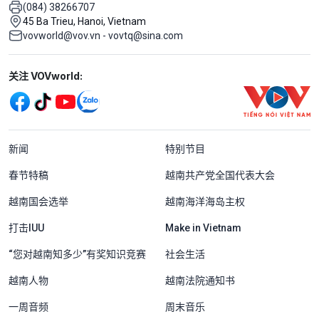
(084) 38266707
45 Ba Trieu, Hanoi, Vietnam
vovworld@vov.vn - vovtq@sina.com
Mạng xã hội
关注 VOVworld:
Menu footer tiếng Trung Quốc
新闻
特别节目
春节特稿
越南共产党全国代表大会
越南国会选举
越南海洋海岛主权
打击IUU
Make in Vietnam
“您对越南知多少”有奖知识竞赛
社会生活
越南人物
越南法院通知书
一周音频
周末音乐