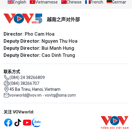
English
Vietnamese
Chinese
French
German
越南之声对外部
Director
: Pho Cam Hoa
Deputy Director:
Nguyen Thu Hoa
Deputy Director:
Bui Manh Hung
Deputy Director:
Cao Dinh Trung
联系方式
(084) 24 38266809
(084) 38266707
45 Ba Trieu, Hanoi, Vietnam
vovworld@vov.vn - vovtq@sina.com
Mạng xã hội
关注 VOVworld: