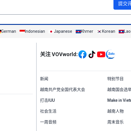
提交
German
Indonesian
Japanese
Khmer
Korean
Lao
Mạng xã hội
关注 VOVworld:
Menu footer tiếng Tr
新闻
特别节目
越南共产党全国代表大会
越南国会选
打击IUU
Make in Vie
社会生活
越南人物
一周音频
周末音乐