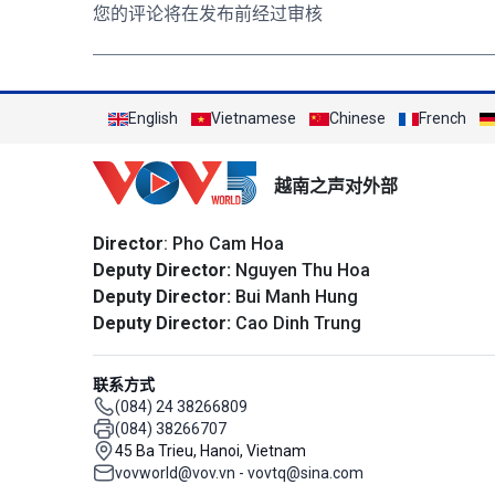
您的评论将在发布前经过审核
English
Vietnamese
Chinese
French
越南之声对外部
Director
: Pho Cam Hoa
Deputy Director:
Nguyen Thu Hoa
Deputy Director:
Bui Manh Hung
Deputy Director:
Cao Dinh Trung
联系方式
(084) 24 38266809
(084) 38266707
45 Ba Trieu, Hanoi, Vietnam
vovworld@vov.vn - vovtq@sina.com