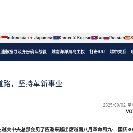
iện tiếng Trung
n
Indonesian
Japanese
Khmer
Korean
Lao
Russian
S
烈士遗骸搜寻及身份确认战役
越南海洋海岛主权
打击IUU
越中关系
道路，坚持革新事业
2025/09/02, 星
VO
记苏林在越共中央总部会见了应邀来越出席越南八月革命和九·二国庆8