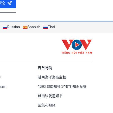
评论
Russian
Spanish
Thai
ung Quốc
春节特稿
举
越南海洋海岛主权
tnam
“您对越南知多少”有奖知识竞赛
越南法院通知书
图集和视频