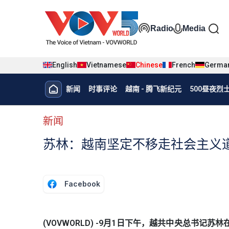
Nhảy đến nội dung
Đa phương t
Radio
Media
English
Vietnamese
Chinese
French
Germa
Menu trang chủ tiếng Trung
新闻
时事评论
越南 - 腾飞新纪元
500昼夜
menu phụ tiếng Trung
新闻
苏林：越南坚定不移走社会主义
Facebook
(VOVWORLD) -9月1日下午，越共中央总书