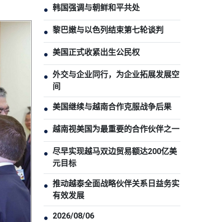
韩国强调与朝鲜和平共处
●
黎巴嫩与以色列结束第七轮谈判
●
美国正式收紧出生公民权
●
外交与企业同行，为企业拓展发展空
●
间
美国继续与越南合作克服战争后果
●
越南视美国为最重要的合作伙伴之一
●
尽早实现越马双边贸易额达200亿美
●
元目标
推动越泰全面战略伙伴关系日益务实
●
有效发展
2026/08/06
●