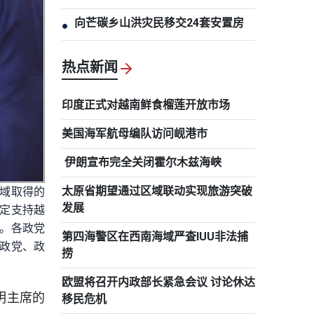
向芒碳乡山洪灾民移交24套安置房
●
热点新闻
印度正式对越南鲜食榴莲开放市场
美国海军航母编队访问岘港市
伊朗宣布完全关闭霍尔木兹海峡
太原省期望通过区域联动实现旅游突破
领域取得的
发展
定支持越
。各政党
第四海警区在西南海域严查IUU非法捕
政党、政
捞
欧盟将召开内政部长紧急会议 讨论休达
明主席的
移民危机