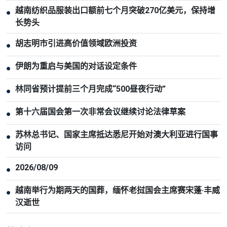
越南纺织品服装出口额前七个月突破270亿美元，保持增
●
长势头
胡志明市引进高价值领域欧洲投资
●
伊朗为重启与美国的对话设定条件
●
林同省预计提前三个月完成“500昼夜行动”
●
第十六届国会第一次非常会议继续讨论法律草案
●
苏林总书记、国家主席抵达悉尼开始对澳大利亚进行国事
●
访问
2026/08/09
●
越南举行为期两天的国葬，缅怀老挝国会主席赛宋蓬·丰威
●
汉逝世