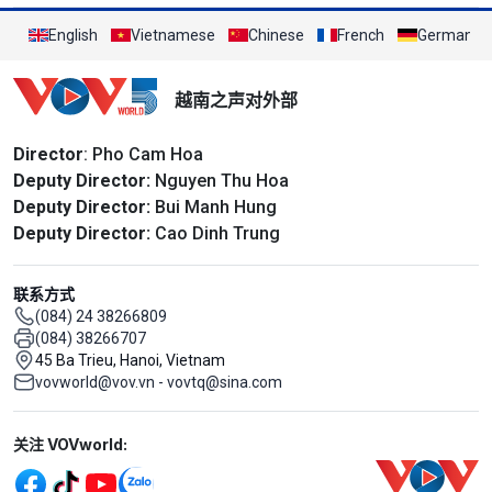
English
Vietnamese
Chinese
French
German
越南之声对外部
Director
: Pho Cam Hoa
Deputy Director:
Nguyen Thu Hoa
Deputy Director:
Bui Manh Hung
Deputy Director:
Cao Dinh Trung
联系方式
(084) 24 38266809
(084) 38266707
45 Ba Trieu, Hanoi, Vietnam
vovworld@vov.vn - vovtq@sina.com
Mạng xã hội
关注 VOVworld: