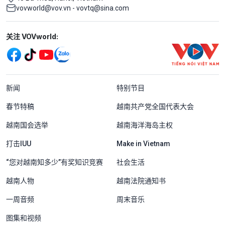
vovworld@vov.vn - vovtq@sina.com
Mạng xã hội
关注 VOVworld:
Menu footer tiếng Trung Quốc
新闻
特别节目
春节特稿
越南共产党全国代表大会
越南国会选举
越南海洋海岛主权
打击IUU
Make in Vietnam
“您对越南知多少”有奖知识竞赛
社会生活
越南人物
越南法院通知书
一周音频
周末音乐
图集和视频