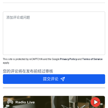
This site is protected by reCAPTCHA and the Google
Privacy Policy
and
Terms of Service
apply.
您的评论将在发布前经过审核
提交评论