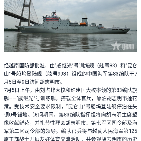
经越南国防部批准，由“戚继光”号训练舰（舷号83）和“昆仑
山”号船坞登陆舰（舷号998）组成的中国海军第83编队于7
月5日至9日访问胡志明市。
7月5日上午，由刘占峰大校和许建国大校率领的第83编队旗
舰——“戚继光”号训练舰，搭载全体官兵，靠泊胡志明市莲花
港。受技术安全要求限制，“昆仑山”号船坞登陆舰停泊在头
顿0号锚地。访问期间，第83编队指挥组将向胡志明主席塑
像敬献鲜花，并礼节性拜会胡志明市、第七军区司令部及海
军第二区司令部的领导。编队官兵将与越南人民海军第125
旅干部战士开展友好体育交流活动，并参观胡志明市的历史