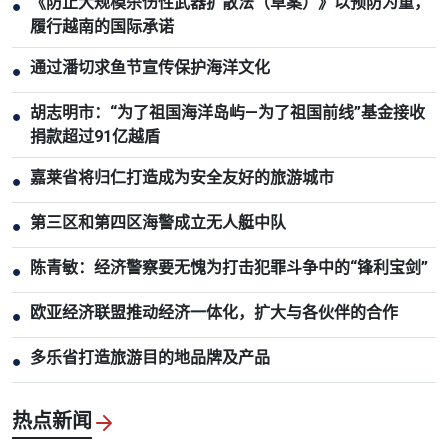
《防止大规模杀伤性武器扩散法（草案）》以预防为重，
●
履行越南的国际承诺
通过潘切求鱼节宣传保护海洋文化
●
胡志明市：“为了祖国海洋岛屿—为了祖国前线”基金接收
●
捐款超过91亿越盾
嘉莱省将归仁打造成为安全友好的旅游城市
●
第三区和第四区海警成立无人艇中队
●
陈青敏：经济警察要无愧为打击犯罪斗争中的“锋利宝剑”
●
欧亚经济联盟推动经济一体化，扩大与各伙伴的合作
●
多乐省打造旅游目的地品牌及产品
●
热点新闻