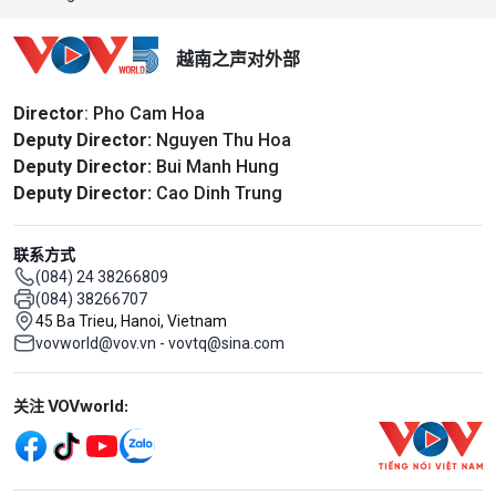
越南之声对外部
Director
: Pho Cam Hoa
Deputy Director:
Nguyen Thu Hoa
Deputy Director:
Bui Manh Hung
Deputy Director:
Cao Dinh Trung
联系方式
(084) 24 38266809
(084) 38266707
45 Ba Trieu, Hanoi, Vietnam
vovworld@vov.vn - vovtq@sina.com
Mạng xã hội
关注 VOVworld: