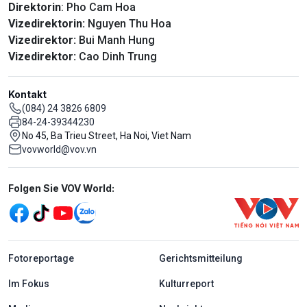
Direktorin
: Pho Cam Hoa
Vizedirektorin:
Nguyen Thu Hoa
Vizedirektor:
Bui Manh Hung
Vizedirektor:
Cao Dinh Trung
Kontakt
(084) 24 3826 6809
84-24-39344230
No 45, Ba Trieu Street, Ha Noi, Viet Nam
vovworld@vov.vn
Mạng xã hội
Folgen Sie VOV World:
menu footer tiếng Đức
Fotoreportage
Gerichtsmitteilung
Im Fokus
Kulturreport