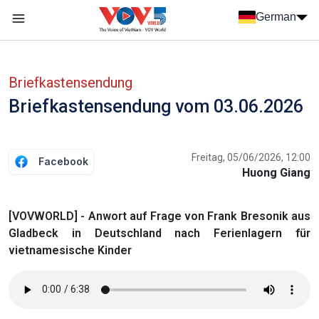
Nhảy đến nội dung
German
Menu trang chủ tiếng Đức
menu phụ tiếng Đức
Briefkastensendung
Briefkastensendung vom 03.06.2026
Freitag, 05/06/2026, 12:00
Facebook
Huong Giang
[VOVWORLD] - Anwort auf Frage von Frank Bresonik aus
Gladbeck in Deutschland nach Ferienlagern für
vietnamesische Kinder