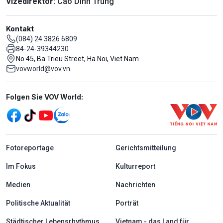
Vizedirektor:
Cao Dinh Trung
Kontakt
(084) 24 3826 6809
84-24-39344230
No 45, Ba Trieu Street, Ha Noi, Viet Nam
vovworld@vov.vn
Mạng xã hội
Folgen Sie VOV World:
menu footer tiếng Đức
Fotoreportage
Gerichtsmitteilung
Im Fokus
Kulturreport
Medien
Nachrichten
Politische Aktualität
Porträt
Städtischer Lebensrhythmus
Vietnam - das Land für