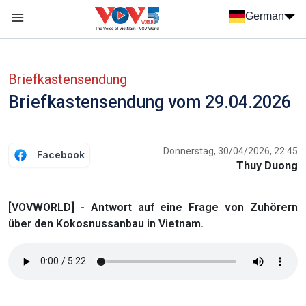
Nhảy đến nội dung
German
Menu trang chủ tiếng Đức
menu phụ tiếng Đức
Briefkastensendung
Briefkastensendung vom 29.04.2026
Donnerstag, 30/04/2026, 22:45
Facebook
Thuy Duong
[VOVWORLD] - Antwort auf eine Frage von Zuhörern
über den Kokosnussanbau in Vietnam.