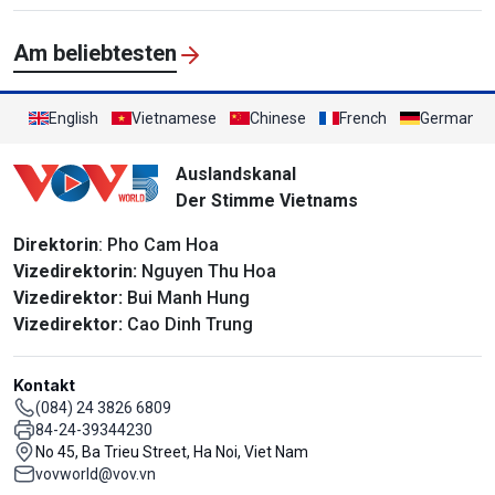
Am beliebtesten
English
Vietnamese
Chinese
French
German
Auslandskanal
Der Stimme Vietnams
Direktorin
: Pho Cam Hoa
Vizedirektorin:
Nguyen Thu Hoa
Vizedirektor:
Bui Manh Hung
Vizedirektor:
Cao Dinh Trung
Kontakt
(084) 24 3826 6809
84-24-39344230
No 45, Ba Trieu Street, Ha Noi, Viet Nam
vovworld@vov.vn