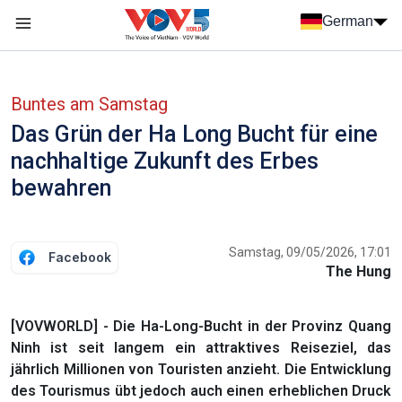
Nhảy đến nội dung
German
Menu trang chủ tiếng Đức
menu phụ tiếng Đức
Buntes am Samstag
Das Grün der Ha Long Bucht für eine
nachhaltige Zukunft des Erbes
bewahren
Samstag, 09/05/2026, 17:01
Facebook
The Hung
[VOVWORLD] - Die Ha-Long-Bucht in der Provinz Quang
Ninh ist seit langem ein attraktives Reiseziel, das
jährlich Millionen von Touristen anzieht. Die Entwicklung
des Tourismus übt jedoch auch einen erheblichen Druck