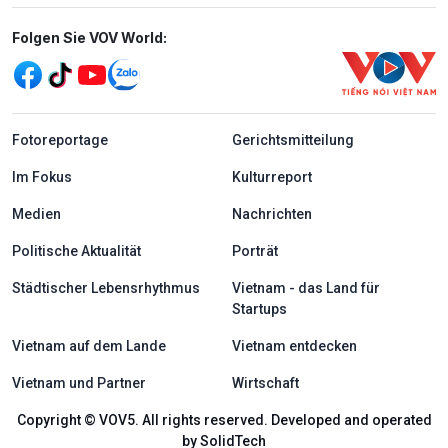
Mạng xã hội
Folgen Sie VOV World:
menu footer tiếng Đức
Fotoreportage
Gerichtsmitteilung
Im Fokus
Kulturreport
Medien
Nachrichten
Politische Aktualität
Porträt
Städtischer Lebensrhythmus
Vietnam - das Land für
Startups
Vietnam auf dem Lande
Vietnam entdecken
Vietnam und Partner
Wirtschaft
Copyright © VOV5. All rights reserved. Developed and operated
by SolidTech