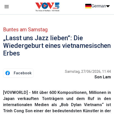
Nhảy đến nội dung
German
Menu trang chủ tiếng Đức
menu phụ tiếng Đức
Buntes am Samstag
„Lasst uns Jazz lieben“: Die
Wiedergeburt eines vietnamesischen
Erbes
Samstag, 27/06/2026, 11:44
Facebook
Son Lam
[VOVWORLD] - Mit über 600 Kompositionen, Millionen in
Japan verkauften Tonträgern und dem Ruf in den
internationalen Medien als „Bob Dylan Vietnams“ ist
Trinh Cong Son einer der bedeutendsten Künstler in der