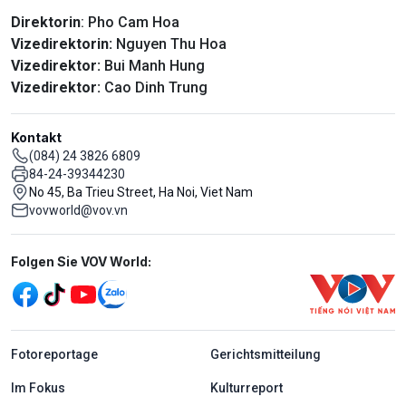
Direktorin
: Pho Cam Hoa
Vizedirektorin:
Nguyen Thu Hoa
Vizedirektor:
Bui Manh Hung
Vizedirektor:
Cao Dinh Trung
Kontakt
(084) 24 3826 6809
84-24-39344230
No 45, Ba Trieu Street, Ha Noi, Viet Nam
vovworld@vov.vn
Mạng xã hội
Folgen Sie VOV World:
menu footer tiếng Đức
Fotoreportage
Gerichtsmitteilung
Im Fokus
Kulturreport