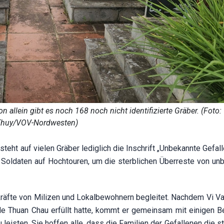
 allein gibt es noch 168 noch nicht identifizierte Gräber. (Foto
Thuy/VOV-Nordwesten)
eht auf vielen Gräber lediglich die Inschrift „Unbekannte Gefall
und Soldaten auf Hochtouren, um die sterblichen Überreste von u
tkräfte von Milizen und Lokalbewohnern begleitet. Nachdem Vi Va
e Thuan Chau erfüllt hatte, kommt er gemeinsam mit einigen 
leisten. Sie hoffen alle, dass die Familien der Gefallenen die s