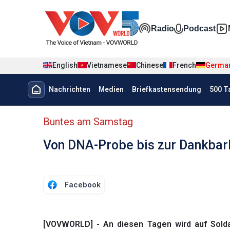
Nhảy đến nội dung
Đa phương t
Radio
Podcast
English
Vietnamese
Chinese
French
Germa
Menu trang chủ tiếng Đức
Nachrichten
Medien
Briefkastensendung
500 T
menu phụ tiếng Đức
Buntes am Samstag
Von DNA-Probe bis zur Dankbar
Facebook
[VOVWORLD] - An diesen Tagen wird auf Solda