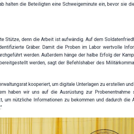
 halten die Beteiligten eine Schweigeminute ein, bevor sie di
e Stütze, denn die Arbeit ist aufwändig. Auf dem Soldatenfriedh
entifizierte Gräber. Damit die Proben im Labor wertvolle Info
 durchgeführt werden. Außerdem hänge der halbe Erfolg der Kam
bereitgestellt werden, sagt der Befehlshaber des Militärkomm
altungsrat kooperiert, um digitale Unterlagen zu erstellen und 
erdem haben wir uns auf die Ausrüstung zur Probenentnahme s
rkt, um nützliche Informationen zu bekommen und dadurch die A
“