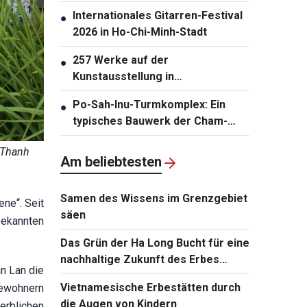
auf ASIAD 20
Internationales Gitarren-Festival
●
2026 in Ho-Chi-Minh-Stadt
257 Werke auf der
●
Kunstausstellung in
Südzentralvietnam vorgestellt
Po-Sah-Inu-Turmkomplex: Ein
●
typisches Bauwerk der Cham-
Architektur in der Provinz Lam
: Thanh
Dong
Am beliebtesten
Samen des Wissens im Grenzgebiet
ene“. Seit
säen
nbekannten
Das Grün der Ha Long Bucht für eine
nachhaltige Zukunft des Erbes
n Lan die
bewahren
Vietnamesische Erbestätten durch
Bewohnern
die Augen von Kindern
terblichen