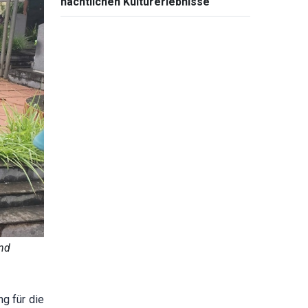
nächtlichen Kulturerlebnisse"
und
ng für die