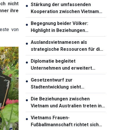
ch nicht
Stärkung der umfassenden
●
hner ihre
Kooperation zwischen Vietnam
und Thailand
Begegnung beider Völker:
●
reste von
Highlight in Beziehungen
zwischen Vietnam und Australien
Auslandsvietnamesen als
●
strategische Ressourcen für die
Entwicklung des Landes
Diplomatie begleitet
●
Unternehmen und erweitert
Entwicklungsräume Vietnams
Gesetzentwurf zur
●
Stadtentwicklung sieht
weitreichende
Die Beziehungen zwischen
●
Sondermechanismen für Ho-Chi-
Vietnam und Australien treten in
Minh-Stadt vor
eine neue Entwicklungsphase ein
Vietnams Frauen-
●
Fußballmannschaft richtet sich