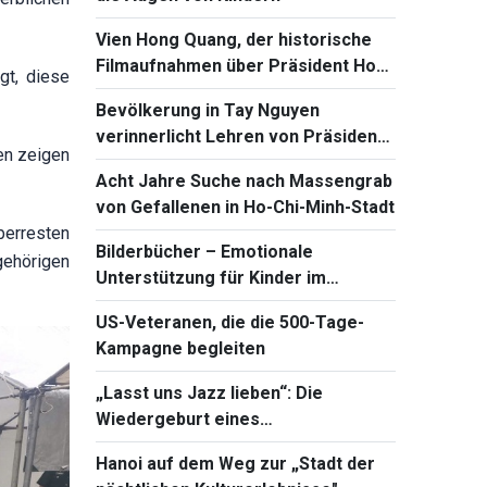
Vien Hong Quang, der historische
Filmaufnahmen über Präsident Ho
gt, diese
Chi Minh koloriert
Bevölkerung in Tay Nguyen
verinnerlicht Lehren von Präsident
ten zeigen
Ho Chi Minh über große nationale
Acht Jahre Suche nach Massengrab
Einheit
von Gefallenen in Ho-Chi-Minh-Stadt
berresten
Bilderbücher – Emotionale
gehörigen
Unterstützung für Kinder im
digitalen Zeitalter
US-Veteranen, die die 500-Tage-
Kampagne begleiten
„Lasst uns Jazz lieben“: Die
Wiedergeburt eines
vietnamesischen Erbes
Hanoi auf dem Weg zur „Stadt der