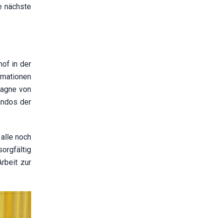
e nächste
of in der
rmationen
pagne von
andos der
alle noch
orgfältig
rbeit zur