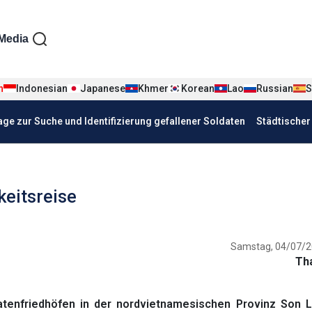
iện tiếng Đức
Media
n
Indonesian
Japanese
Khmer
Korean
Lao
Russian
S
age zur Suche und Identifizierung gefallener Soldaten
Städtische
keitsreise
Samstag, 04/07/2
Th
tenfriedhöfen in der nordvietnamesischen Provinz Son L