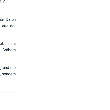
VOV-
ren Daten
g aus der
haben uns
n Gräbern
g und die
e, sondern