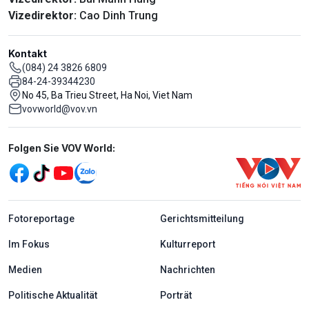
Vizedirektor:
Cao Dinh Trung
Kontakt
(084) 24 3826 6809
84-24-39344230
No 45, Ba Trieu Street, Ha Noi, Viet Nam
vovworld@vov.vn
Mạng xã hội
Folgen Sie VOV World:
menu footer tiếng Đức
Fotoreportage
Gerichtsmitteilung
Im Fokus
Kulturreport
Medien
Nachrichten
Politische Aktualität
Porträt