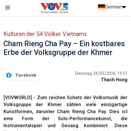
Nhảy đến nội dung
German
Menu trang chủ tiếng Đức
menu phụ tiếng Đức
Kulturen der 54 Völker Vietnams
Cham Rieng Cha Pay – Ein kostbares
Erbe der Volksgruppe der Khmer
Dienstag, 26/05/2026, 19:51
Facebook
Thach Hong
[VOVWORLD] - Zum reichen Schatz der Volksmusik der
Volksgruppe der Khmer zählen viele einzigartige
Kunstformen, darunter Cham Rieng Cha Pay. Dies ist
eine Form der Solo-Performancekunst, die
Instrumentalspiel und Gesang kombiniert. Diese