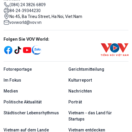
(084) 24 3826 6809
84-24-39344230
No 45, Ba Trieu Street, Ha Noi, Viet Nam
vovworld@vov.vn
Mạng xã hội
Folgen Sie VOV World:
menu footer tiếng Đức
Fotoreportage
Gerichtsmitteilung
Im Fokus
Kulturreport
Medien
Nachrichten
Politische Aktualität
Porträt
Städtischer Lebensrhythmus
Vietnam - das Land für
Startups
Vietnam auf dem Lande
Vietnam entdecken