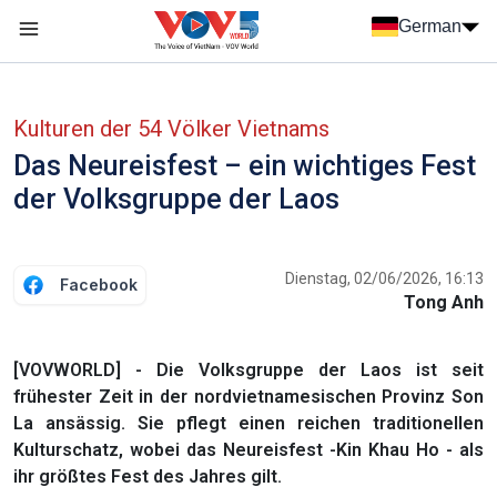
Nhảy đến nội dung
German
Menu trang chủ tiếng Đức
menu phụ tiếng Đức
Kulturen der 54 Völker Vietnams
Das Neureisfest – ein wichtiges Fest
der Volksgruppe der Laos
Dienstag, 02/06/2026, 16:13
Facebook
Tong Anh
[VOVWORLD] - Die Volksgruppe der Laos ist seit
frühester Zeit in der nordvietnamesischen Provinz Son
La ansässig. Sie pflegt einen reichen traditionellen
Kulturschatz, wobei das Neureisfest -Kin Khau Ho - als
ihr größtes Fest des Jahres gilt.