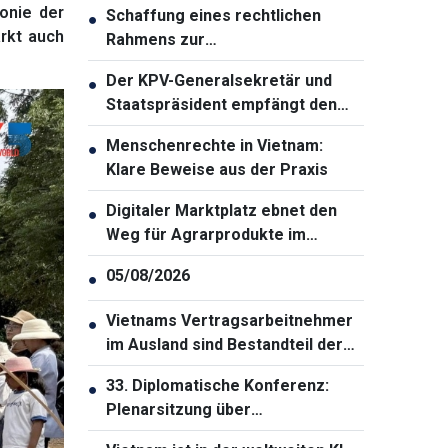
onie der
Schaffung eines rechtlichen
●
ärkt auch
Rahmens zur
Wachstumsförderung
Der KPV-Generalsekretär und
●
Staatspräsident empfängt den
Kommandeur des US Indo-Pacific
Menschenrechte in Vietnam:
●
Command
Klare Beweise aus der Praxis
Digitaler Marktplatz ebnet den
●
Weg für Agrarprodukte im
Hochland Tay Nguyen
05/08/2026
●
Vietnams Vertragsarbeitnehmer
●
im Ausland sind Bestandteil der
nationalen Strategie zur
33. Diplomatische Konferenz:
●
Entwicklung der
Plenarsitzung über
Humanressourcen
Außenbeziehungen der Partei