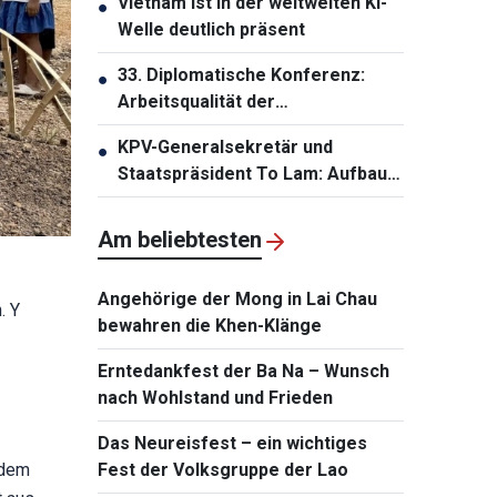
Vietnam ist in der weltweiten KI-
●
und Volksdiplomatie
Welle deutlich präsent
33. Diplomatische Konferenz:
●
Arbeitsqualität der
Auslandsvertretungen
KPV-Generalsekretär und
●
verbessern
Staatspräsident To Lam: Aufbau
einer solidarischen und starken
ASEAN-Gemeinschaft
Am beliebtesten
Angehörige der Mong in Lai Chau
. Y
bewahren die Khen-Klänge
Erntedankfest der Ba Na – Wunsch
nach Wohlstand und Frieden
Das Neureisfest – ein wichtiges
 dem
Fest der Volksgruppe der Lao