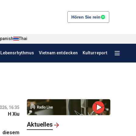
Hören Sie rein
panish
Thai
r Lebensrhythmus
Vietnam entdecken
Kulturreport
026, 16:35
H Xiu
Aktuelles
u diesem