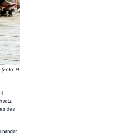
 (Foto: H
il
insatz
ees des
einander