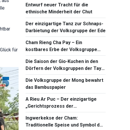
t aus
Entwurf neuer Tracht für die
lle
ethnische Minderheit der Chut
Der einzigartige Tanz zur Schnaps-
htbar
Darbietung der Volksgruppe der Ede
Cham Rieng Cha Pay – Ein
kostbares Erbe der Volksgruppe
Glück für
der Khmer
Die Saison der Gio-Kuchen in den
Dörfern der Volksgruppen der Tay
und Nung
Die Volksgruppe der Mong bewahrt
das Bambuspapier
A Rieu Ar Puc – Der einzigartige
„Gerichtsprozess der
Gemeinschaft“ der Volksgruppe der
Ingwerkekse der Cham:
Pa Co
Traditionelle Speise und Symbol der