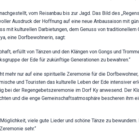
nachgestellt, vom Reisanbau bis zur Jagd. Das Bild des „Regens
ftvoller Ausdruck der Hoffnung auf eine neue Anbausaison mit gü
ss mit kulturellen Darbietungen, dem Genuss von traditionellem 
, eine Dorfbewohnerin, sagt:
ebhaft, erfüllt von Tänzen und den Klängen von Gongs und Tromme
lksgruppe der Ede für zukünftige Generationen zu bewahren.“
 mehr nur auf eine spirituelle Zeremonie für die Dorfbewohner
ische und Touristen das kulturelle Leben der Ede intensiver er
fällig bei der Regengebetszeremonie im Dorf Ky anwesend. Der Kl
Trachten und die enge Gemeinschaftsatmosphäre bescheren ihm ei
 Möglichkeit, viele gute Lieder und schöne Tänze zu bewundern.
 Zeremonie sehr.“