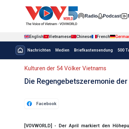
Nhảy đến nội dung
Đa phương t
Radio
Podcast
English
Vietnamese
Chinese
French
Germa
Menu trang chủ tiếng Đức
Nachrichten
Medien
Briefkastensendung
500 T
menu phụ tiếng Đức
Kulturen der 54 Völker Vietnams
Die Regengebetszeremonie der 
Facebook
[VOVWORLD] - Der April markiert den Höhepu