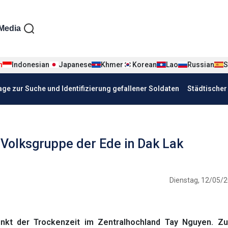
iện tiếng Đức
Media
n
Indonesian
Japanese
Khmer
Korean
Lao
Russian
S
age zur Suche und Identifizierung gefallener Soldaten
Städtische
Volksgruppe der Ede in Dak Lak
Dienstag, 12/05/2
nkt der Trockenzeit im Zentralhochland Tay Nguyen. Z