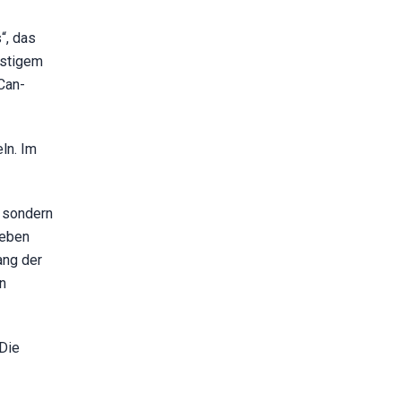
“, das
nstigem
Can-
ln. Im
, sondern
leben
ang der
n
 Die