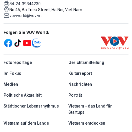
84-24-39344230
No 45, Ba Trieu Street, Ha Noi, Viet Nam
vovworld@vov.vn
Mạng xã hội
Folgen Sie VOV World:
menu footer tiếng Đức
Fotoreportage
Gerichtsmitteilung
Im Fokus
Kulturreport
Medien
Nachrichten
Politische Aktualität
Porträt
Städtischer Lebensrhythmus
Vietnam - das Land für
Startups
Vietnam auf dem Lande
Vietnam entdecken