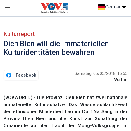
Nhảy đến nội dung
German
Menu trang chủ tiếng Đức
menu phụ tiếng Đức
Kulturreport
Dien Bien will die immateriellen
Kulturidentitäten bewahren
Samstag, 05/05/2018, 16:55
Facebook
Vu Loi
(VOVWORLD) - Die Provinz Dien Bien hat zwei nationale
immaterielle Kulturschätze. Das Wasserschlacht-Fest
der ethnischen Minderheit Lao im Dorf Na Sang in der
Provinz Dien Bien und die Kunst zur Schaffung der
Ornamente auf der Tracht der Mong-Volksgruppe im