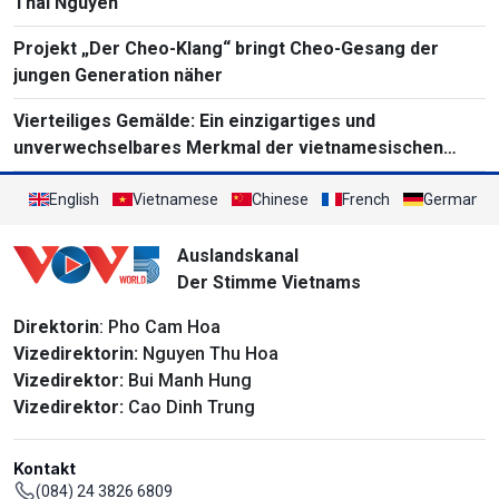
Thai Nguyen
Projekt „Der Cheo-Klang“ bringt Cheo-Gesang der
jungen Generation näher
Vierteiliges Gemälde: Ein einzigartiges und
unverwechselbares Merkmal der vietnamesischen
Volksmalerei
English
Vietnamese
Chinese
French
German
Auslandskanal
Der Stimme Vietnams
Direktorin
: Pho Cam Hoa
Vizedirektorin:
Nguyen Thu Hoa
Vizedirektor:
Bui Manh Hung
Vizedirektor:
Cao Dinh Trung
Kontakt
(084) 24 3826 6809