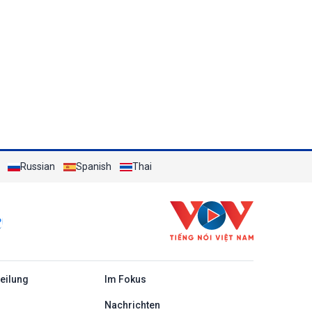
Russian
Spanish
Thai
c
teilung
Im Fokus
Nachrichten