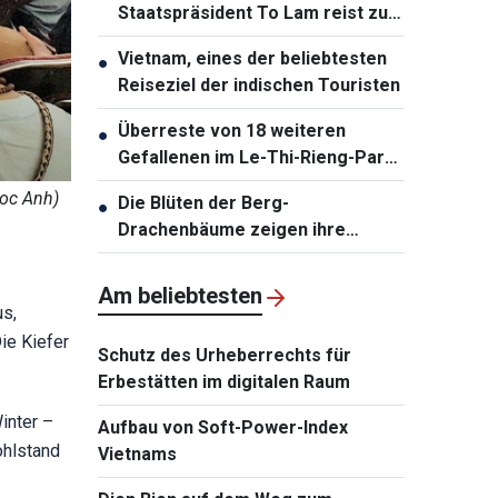
Staatspräsident To Lam reist zu
Staatsbesuchen nach Australien
Vietnam, eines der beliebtesten
●
und Neuseeland
Reiseziel der indischen Touristen
Überreste von 18 weiteren
●
Gefallenen im Le-Thi-Rieng-Park
in Ho-Chi-Minh-Stadt geborgen
goc Anh)
Die Blüten der Berg-
●
Drachenbäume zeigen ihre
leuchtenden Farben über der Ha-
Long-Bucht
Am beliebtesten
us,
ie Kiefer
Schutz des Urheberrechts für
Erbestätten im digitalen Raum
inter –
Aufbau von Soft-Power-Index
ohlstand
Vietnams