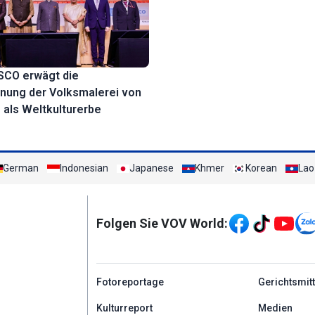
SCO erwägt die
nung der Volksmalerei von
als Weltkulturerbe
German
Indonesian
Japanese
Khmer
Korean
Lao
Mạng xã hội
Folgen Sie VOV World:
menu footer tiếng Đứ
Fotoreportage
Gerichtsmit
Kulturreport
Medien