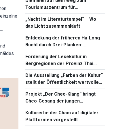
Dien Bien auf dem Weg zum
Tourismuszentrum für
hen
Erinnerungen und Kulturerlebnisse
 einzelne
„Nacht im Literaturtempel“ – Wo
das Licht zusammenläuft
 –
Entdeckung der früheren Ha-Long-
Bucht durch Drei-Planken-
und
Segelboote
emäldes
Förderung der Lesekultur in
Bergregionen der Provinz Thai
Nguyen
Die Ausstellung „Farben der Kultur“
stellt der Öffentlichkeit wertvolle
Kulturerbestätten vor
Projekt „Der Cheo-Klang“ bringt
Cheo-Gesang der jungen
Generation näher
Kulturerbe der Cham auf digitaler
Plattformen vorgestellt