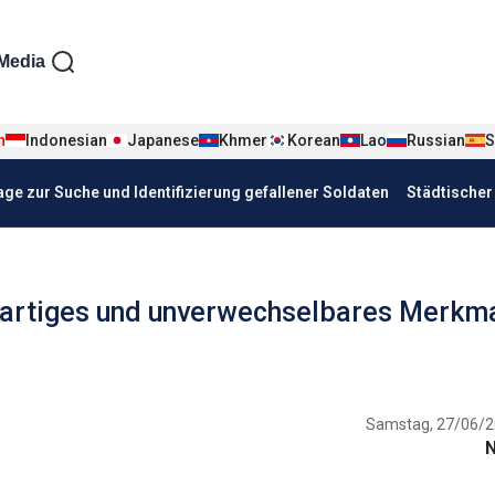
iện tiếng Đức
Media
n
Indonesian
Japanese
Khmer
Korean
Lao
Russian
S
age zur Suche und Identifizierung gefallener Soldaten
Städtische
igartiges und unverwechselbares Merkm
Samstag, 27/06/2