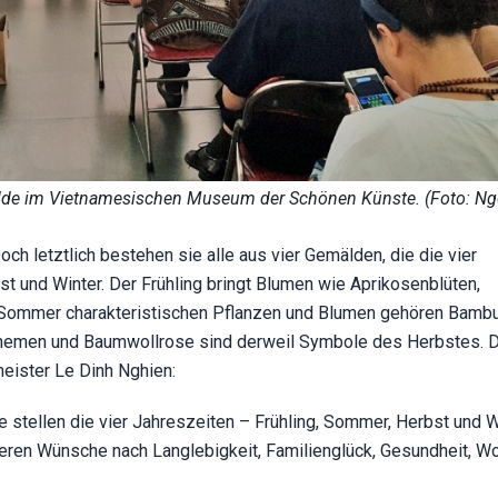
älde im Vietnamesischen Museum der Schönen Künste. (Foto: N
ch letztlich bestehen sie alle aus vier Gemälden, die die vier
t und Winter. Der Frühling bringt Blumen wie Aprikosenblüten,
en Sommer charakteristischen Pflanzen und Blumen gehören Bamb
themen und Baumwollrose sind derweil Symbole des Herbstes. D
eister Le Dinh Nghien:
e stellen die vier Jahreszeiten – Frühling, Sommer, Herbst und W
ieren Wünsche nach Langlebigkeit, Familienglück, Gesundheit, W