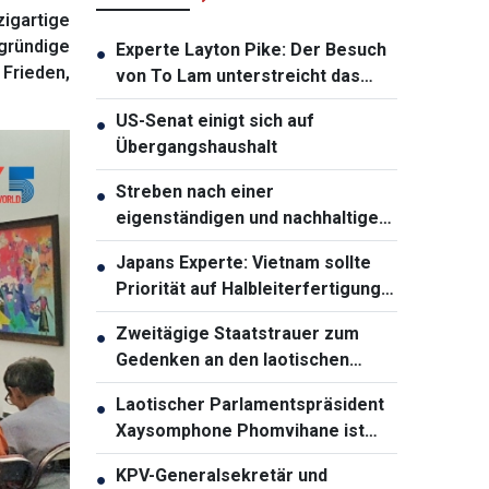
zigartige
gründige
Experte Layton Pike: Der Besuch
●
Frieden,
von To Lam unterstreicht das
wachsende Vertrauen zwischen
US-Senat einigt sich auf
●
Vietnam und Australien
Übergangshaushalt
Streben nach einer
●
eigenständigen und nachhaltigen
ASEAN-Gemeinschaft
Japans Experte: Vietnam sollte
●
Priorität auf Halbleiterfertigung
und -verpackung legen
Zweitägige Staatstrauer zum
●
Gedenken an den laotischen
Parlamentspräsidenten
Laotischer Parlamentspräsident
●
Saysomphone Phomvihane
Xaysomphone Phomvihane ist
gestorben
KPV-Generalsekretär und
●