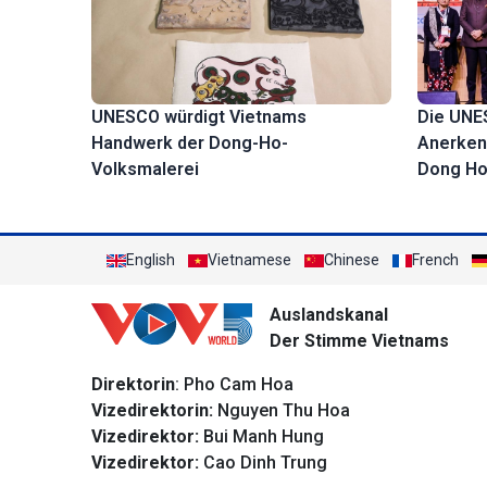
Die UNE
UNESCO würdigt Vietnams
Anerken
Handwerk der Dong-Ho-
Dong Ho 
Volksmalerei
English
Vietnamese
Chinese
French
Auslandskanal
Der Stimme Vietnams
Direktorin
: Pho Cam Hoa
Vizedirektorin:
Nguyen Thu Hoa
Vizedirektor:
Bui Manh Hung
Vizedirektor:
Cao Dinh Trung