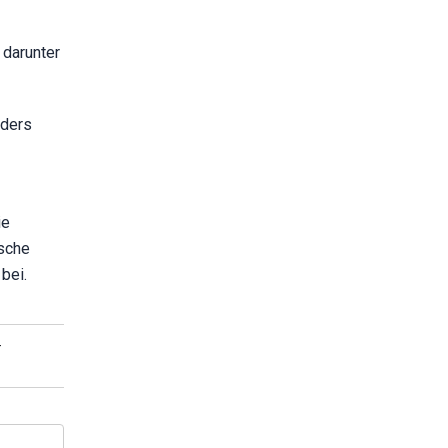
darunter
nders
ie
ische
bei.
-