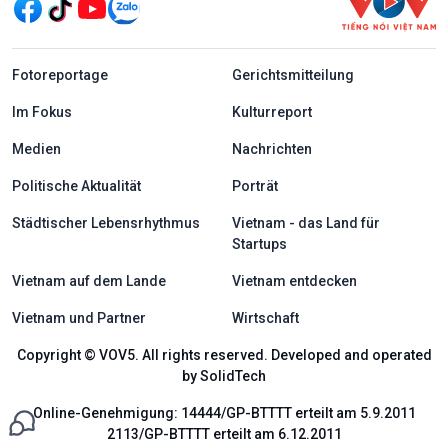
menu footer tiếng Đức
Fotoreportage
Gerichtsmitteilung
Im Fokus
Kulturreport
Medien
Nachrichten
Politische Aktualität
Porträt
Städtischer Lebensrhythmus
Vietnam - das Land für
Startups
Vietnam auf dem Lande
Vietnam entdecken
Vietnam und Partner
Wirtschaft
Copyright © VOV5. All rights reserved. Developed and operated
by SolidTech
Online-Genehmigung: 14444/GP-BTTTT erteilt am 5.9.2011
2113/GP-BTTTT erteilt am 6.12.2011