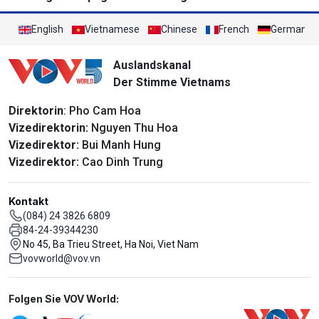
English
Vietnamese
Chinese
French
German
Auslandskanal
Der Stimme Vietnams
Direktorin
: Pho Cam Hoa
Vizedirektorin:
Nguyen Thu Hoa
Vizedirektor:
Bui Manh Hung
Vizedirektor:
Cao Dinh Trung
Kontakt
(084) 24 3826 6809
84-24-39344230
No 45, Ba Trieu Street, Ha Noi, Viet Nam
vovworld@vov.vn
Mạng xã hội
Folgen Sie VOV World: