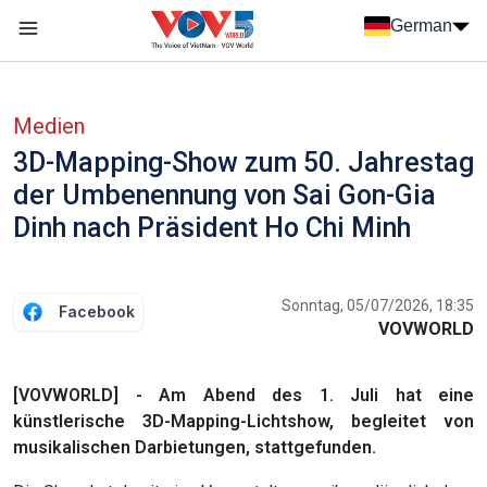
Nhảy đến nội dung
German
Menu trang chủ tiếng Đức
menu phụ tiếng Đức
Medien
3D-Mapping-Show zum 50. Jahrestag
der Umbenennung von Sai Gon-Gia
Dinh nach Präsident Ho Chi Minh
Sonntag, 05/07/2026, 18:35
Facebook
VOVWORLD
[VOVWORLD] - Am Abend des 1. Juli hat eine
künstlerische 3D-Mapping-Lichtshow, begleitet von
musikalischen Darbietungen, stattgefunden.