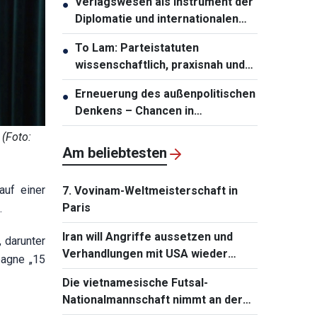
Verlagswesen als Instrument der
●
Diplomatie und internationalen
Integration stärken
To Lam: Parteistatuten
●
wissenschaftlich, praxisnah und
zukunftsfähig gestalten
Erneuerung des außenpolitischen
●
Denkens – Chancen in
Entwicklungsressourcen
(Foto:
umwandeln
Am beliebtesten
auf einer
7. Vovinam-Weltmeisterschaft in
Paris
.
Iran will Angriffe aussetzen und
 darunter
Verhandlungen mit USA wieder
pagne „15
aufnehmen
Die vietnamesische Futsal-
Nationalmannschaft nimmt an der
Continental Futsal Championship