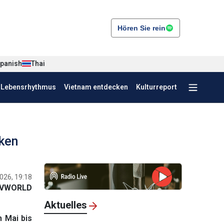
Hören Sie rein
panish
Thai
r Lebensrhythmus
Vietnam entdecken
Kulturreport
rken
026, 19:18
VWORLD
Aktuelles
 Mai bis