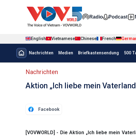
Nhảy đến nội dung
Đa phương t
Radio
Podcast
English
Vietnamese
Chinese
French
Germa
Menu trang chủ tiếng Đức
Nachrichten
Medien
Briefkastensendung
500 T
menu phụ tiếng Đức
Nachrichten
Aktion „Ich liebe mein Vaterlan
Facebook
[VOVWORLD] - Die Aktion „Ich liebe mein Vate