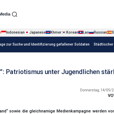
iện tiếng Đức
Media
n
Indonesian
Japanese
Khmer
Korean
Lao
Russian
S
age zur Suche und Identifizierung gefallener Soldaten
Städtische
d“: Patriotismus unter Jugendlichen stä
Donnerstag, 14/05/2
VO
rland“ sowie die gleichnamige Medienkampagne werden von