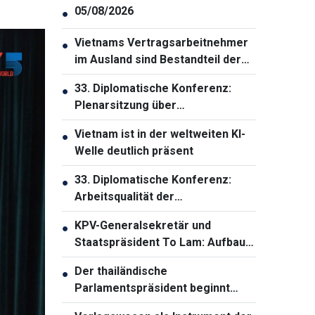
05/08/2026
●
Vietnams Vertragsarbeitnehmer
●
im Ausland sind Bestandteil der
nationalen Strategie zur
33. Diplomatische Konferenz:
●
Entwicklung der
Plenarsitzung über
Humanressourcen
Außenbeziehungen der Partei
Vietnam ist in der weltweiten KI-
●
und Volksdiplomatie
Welle deutlich präsent
33. Diplomatische Konferenz:
●
Arbeitsqualität der
Auslandsvertretungen
KPV-Generalsekretär und
●
verbessern
Staatspräsident To Lam: Aufbau
einer solidarischen und starken
Der thailändische
●
ASEAN-Gemeinschaft
Parlamentspräsident beginnt
offiziellen Vietnam-Besuch