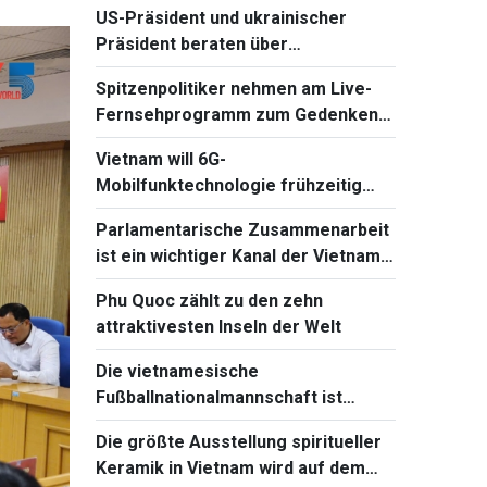
US-Präsident und ukrainischer
2026 teil
Präsident beraten über
Wiederaufnahme von
Spitzenpolitiker nehmen am Live-
Verhandlungen mit Russland
Fernsehprogramm zum Gedenken
an gefallene Soldaten teil
Vietnam will 6G-
Mobilfunktechnologie frühzeitig
beherrschen und einführen
Parlamentarische Zusammenarbeit
ist ein wichtiger Kanal der Vietnam-
Kambodscha-Beziehungen
Phu Quoc zählt zu den zehn
attraktivesten Inseln der Welt
Die vietnamesische
Fußballnationalmannschaft ist
bereit für das Spiel gegen Singapur
Die größte Ausstellung spiritueller
bei Südostasienmeisterschaft 2026
Keramik in Vietnam wird auf dem