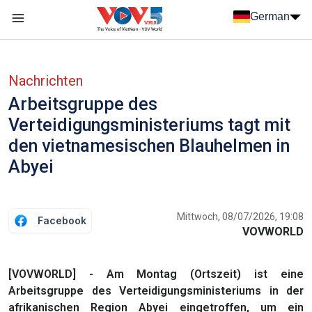
Nhảy đến nội dung
German
Menu trang chủ tiếng Đức
menu phụ tiếng Đức
Nachrichten
Arbeitsgruppe des
Verteidigungsministeriums tagt mit
den vietnamesischen Blauhelmen in
Abyei
Mittwoch, 08/07/2026, 19:08
Facebook
VOVWORLD
[VOVWORLD] - Am Montag (Ortszeit) ist eine
Arbeitsgruppe des Verteidigungsministeriums in der
afrikanischen Region Abyei eingetroffen, um ein