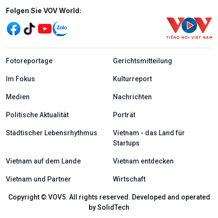
Mạng xã hội
Folgen Sie VOV World:
menu footer tiếng Đức
Fotoreportage
Gerichtsmitteilung
Im Fokus
Kulturreport
Medien
Nachrichten
Politische Aktualität
Porträt
Städtischer Lebensrhythmus
Vietnam - das Land für
Startups
Vietnam auf dem Lande
Vietnam entdecken
Vietnam und Partner
Wirtschaft
Copyright © VOV5. All rights reserved. Developed and operated
by SolidTech