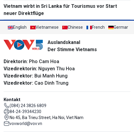
Vietnam wirbt in Sri Lanka für Tourismus vor Start
neuer Direktflüge
English
Vietnamese
Chinese
French
German
Auslandskanal
Der Stimme Vietnams
Direktorin
: Pho Cam Hoa
Vizedirektorin:
Nguyen Thu Hoa
Vizedirektor:
Bui Manh Hung
Vizedirektor:
Cao Dinh Trung
Kontakt
(084) 24 3826 6809
84-24-39344230
No 45, Ba Trieu Street, Ha Noi, Viet Nam
vovworld@vov.vn