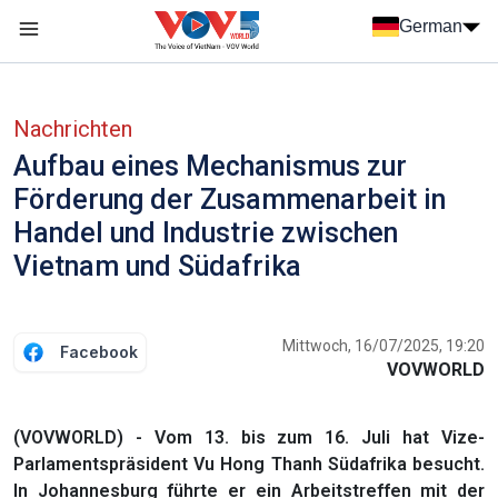
Nhảy đến nội dung
German
Menu trang chủ tiếng Đức
menu phụ tiếng Đức
Nachrichten
Aufbau eines Mechanismus zur
Förderung der Zusammenarbeit in
Handel und Industrie zwischen
Vietnam und Südafrika
Mittwoch, 16/07/2025, 19:20
Facebook
VOVWORLD
(VOVWORLD) - Vom 13. bis zum 16. Juli hat Vize-
Parlamentspräsident Vu Hong Thanh Südafrika besucht.
In Johannesburg führte er ein Arbeitstreffen mit der