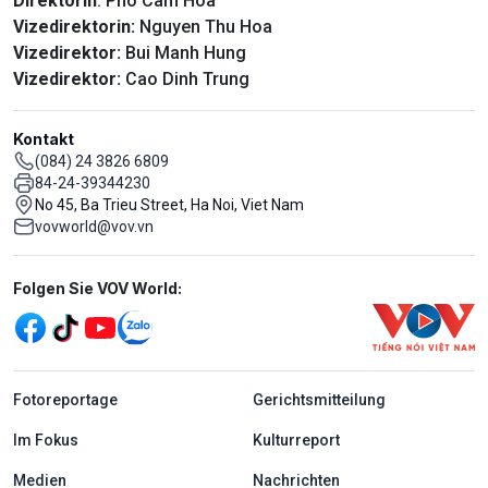
Direktorin
: Pho Cam Hoa
Vizedirektorin:
Nguyen Thu Hoa
Vizedirektor:
Bui Manh Hung
Vizedirektor:
Cao Dinh Trung
Kontakt
(084) 24 3826 6809
84-24-39344230
No 45, Ba Trieu Street, Ha Noi, Viet Nam
vovworld@vov.vn
Mạng xã hội
Folgen Sie VOV World:
menu footer tiếng Đức
Fotoreportage
Gerichtsmitteilung
Im Fokus
Kulturreport
Medien
Nachrichten