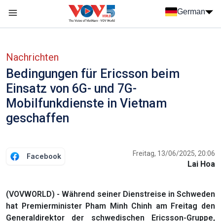
Nhảy đến nội dung
German
Menu trang chủ tiếng Đức
menu phụ tiếng Đức
Nachrichten
Bedingungen für Ericsson beim
Einsatz von 6G- und 7G-
Mobilfunkdienste in Vietnam
geschaffen
Freitag, 13/06/2025, 20:06
Facebook
Lai Hoa
(VOVWORLD) - Während seiner Dienstreise in Schweden
hat Premierminister Pham Minh Chinh am Freitag den
Generaldirektor der schwedischen Ericsson-Gruppe,