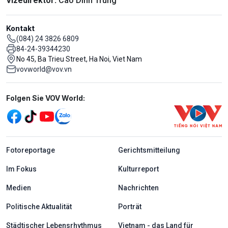
Vizedirektor:
Cao Dinh Trung
Kontakt
(084) 24 3826 6809
84-24-39344230
No 45, Ba Trieu Street, Ha Noi, Viet Nam
vovworld@vov.vn
Mạng xã hội
Folgen Sie VOV World:
menu footer tiếng Đức
Fotoreportage
Gerichtsmitteilung
Im Fokus
Kulturreport
Medien
Nachrichten
Politische Aktualität
Porträt
Städtischer Lebensrhythmus
Vietnam - das Land für