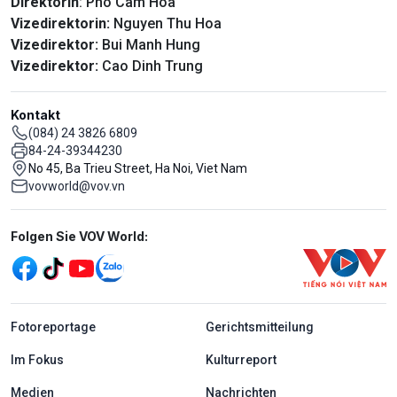
Direktorin
: Pho Cam Hoa
Vizedirektorin:
Nguyen Thu Hoa
Vizedirektor:
Bui Manh Hung
Vizedirektor:
Cao Dinh Trung
Kontakt
(084) 24 3826 6809
84-24-39344230
No 45, Ba Trieu Street, Ha Noi, Viet Nam
vovworld@vov.vn
Mạng xã hội
Folgen Sie VOV World:
menu footer tiếng Đức
Fotoreportage
Gerichtsmitteilung
Im Fokus
Kulturreport
Medien
Nachrichten