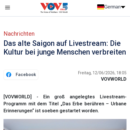
Nhảy đến nội dung
German
Menu trang chủ tiếng Đức
menu phụ tiếng Đức
Nachrichten
Das alte Saigon auf Livestream: Die
Kultur bei junge Menschen verbreiten
Freitag, 12/06/2026, 18:05
Facebook
VOVWORLD
[VOVWORLD] - Ein groß angelegtes Livestream-
Programm mit dem Titel „Das Erbe berühren – Urbane
Erinnerungen“ ist soeben gestartet worden.