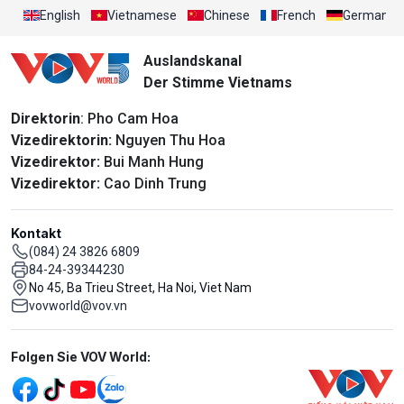
English
Vietnamese
Chinese
French
German
Auslandskanal
Der Stimme Vietnams
Direktorin
: Pho Cam Hoa
Vizedirektorin:
Nguyen Thu Hoa
Vizedirektor:
Bui Manh Hung
Vizedirektor:
Cao Dinh Trung
Kontakt
(084) 24 3826 6809
84-24-39344230
No 45, Ba Trieu Street, Ha Noi, Viet Nam
vovworld@vov.vn
Mạng xã hội
Folgen Sie VOV World: