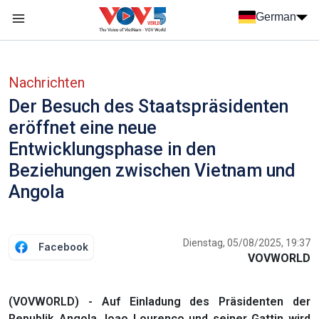
Nhảy đến nội dung
German
Menu trang chủ tiếng Đức
menu phụ tiếng Đức
Nachrichten
Der Besuch des Staatspräsidenten
eröffnet eine neue
Entwicklungsphase in den
Beziehungen zwischen Vietnam und
Angola
Dienstag, 05/08/2025, 19:37
Facebook
VOVWORLD
(VOVWORLD) - Auf Einladung des Präsidenten der
Republik Angola Joao Lourenco und seiner Gattin wird