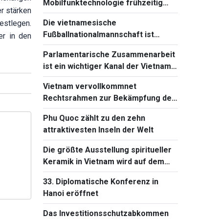
Mobilfunktechnologie frühzeitig
er stärken
beherrschen und einführen
Die vietnamesische
estlegen.
Fußballnationalmannschaft ist
er in den
bereit für das Spiel gegen Singapur
Parlamentarische Zusammenarbeit
bei Südostasienmeisterschaft 2026
ist ein wichtiger Kanal der Vietnam-
Kambodscha-Beziehungen
Vietnam vervollkommnet
Rechtsrahmen zur Bekämpfung der
Verbreitung von
Phu Quoc zählt zu den zehn
Massenvernichtungswaffen
attraktivesten Inseln der Welt
Die größte Ausstellung spiritueller
Keramik in Vietnam wird auf dem
Ba-Den-Berg stattfinden
33. Diplomatische Konferenz in
Hanoi eröffnet
Das Investitionsschutzabkommen