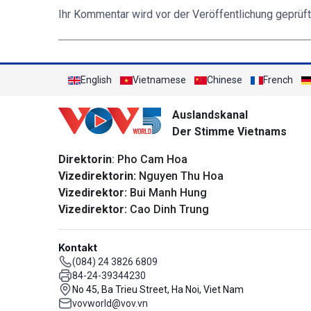
Ihr Kommentar wird vor der Veröffentlichung geprüft
English
Vietnamese
Chinese
French
Auslandskanal
Der Stimme Vietnams
Direktorin
: Pho Cam Hoa
Vizedirektorin:
Nguyen Thu Hoa
Vizedirektor:
Bui Manh Hung
Vizedirektor:
Cao Dinh Trung
Kontakt
(084) 24 3826 6809
84-24-39344230
No 45, Ba Trieu Street, Ha Noi, Viet Nam
vovworld@vov.vn