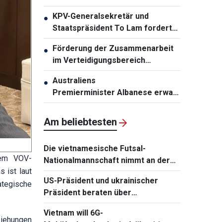
zweistelligen Wachstums
KPV-Generalsekretär und
●
Staatspräsident To Lam fordert
die Erneuerung der
Förderung der Zusammenarbeit
●
Infrastrukturplanung
im Verteidigungsbereich
zwischen Vietnam und Malaysia
Australiens
●
Premierminister Albanese erwartet
den Besuch von KPV-
Generalsekretär und
Am beliebtesten
Staatspräsident To Lam
Die vietnamesische Futsal-
dem VOV-
Nationalmannschaft nimmt an der
 ist laut
Continental Futsal Championship
US-Präsident und ukrainischer
tegische
2026 teil
Präsident beraten über
Wiederaufnahme von
Vietnam will 6G-
Verhandlungen mit Russland
ziehungen