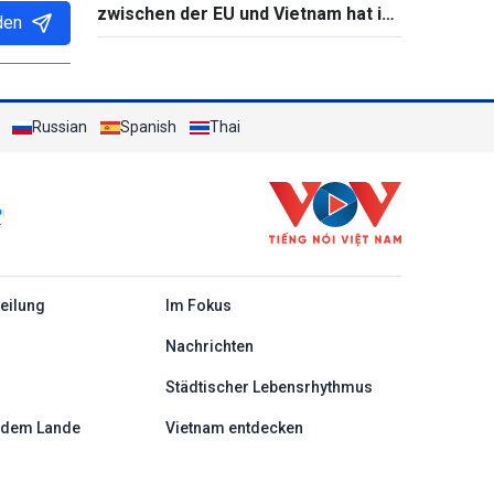
zwischen der EU und Vietnam hat in
den
Frankreich einen neuen Fortschritt
Russian
Spanish
Thai
c
teilung
Im Fokus
Nachrichten
Städtischer Lebensrhythmus
 dem Lande
Vietnam entdecken