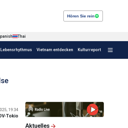
Hören Sie rein
panish
Thai
r Lebensrhythmus
Vietnam entdecken
Kulturreport
lse
025, 19:34
OV-Tokio
Aktuelles