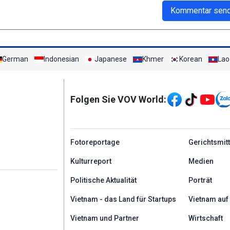
Kommentar sen
German
Indonesian
Japanese
Khmer
Korean
Lao
Mạng xã hội
Folgen Sie VOV World:
menu footer tiếng Đứ
Fotoreportage
Gerichtsmit
Kulturreport
Medien
Politische Aktualität
Porträt
Vietnam - das Land für Startups
Vietnam auf
Vietnam und Partner
Wirtschaft