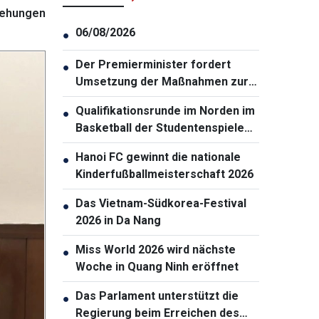
iehungen
06/08/2026
●
Der Premierminister fordert
●
Umsetzung der Maßnahmen zur
Gewährleistung der
Qualifikationsrunde im Norden im
●
Cybersicherheit
Basketball der Studentenspiele
2026 eröffnet
Hanoi FC gewinnt die nationale
●
Kinderfußballmeisterschaft 2026
Das Vietnam-Südkorea-Festival
●
2026 in Da Nang
Miss World 2026 wird nächste
●
Woche in Quang Ninh eröffnet
Das Parlament unterstützt die
●
Regierung beim Erreichen des