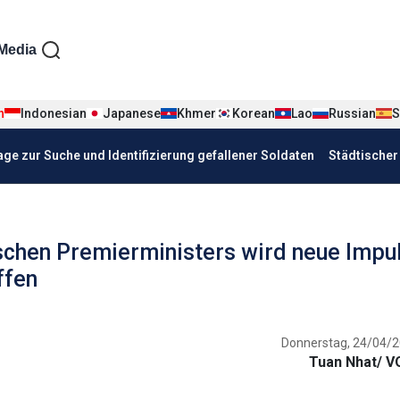
iện tiếng Đức
Media
n
Indonesian
Japanese
Khmer
Korean
Lao
Russian
S
age zur Suche und Identifizierung gefallener Soldaten
Städtische
schen Premierministers wird neue Impu
ffen
Donnerstag, 24/04/2
Tuan Nhat/ V