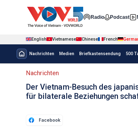
Nhảy đến nội dung
Đa phương t
Radio
Podcast
English
Vietnamese
Chinese
French
Germa
Menu trang chủ tiếng Đức
Nachrichten
Medien
Briefkastensendung
500 T
menu phụ tiếng Đức
Nachrichten
Der Vietnam-Besuch des japani
für bilaterale Beziehungen scha
Facebook