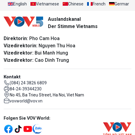
English
Vietnamese
Chinese
French
German
Auslandskanal
Der Stimme Vietnams
Direktorin
: Pho Cam Hoa
Vizedirektorin:
Nguyen Thu Hoa
Vizedirektor:
Bui Manh Hung
Vizedirektor:
Cao Dinh Trung
Kontakt
(084) 24 3826 6809
84-24-39344230
No 45, Ba Trieu Street, Ha Noi, Viet Nam
vovworld@vov.vn
Mạng xã hội
Folgen Sie VOV World: