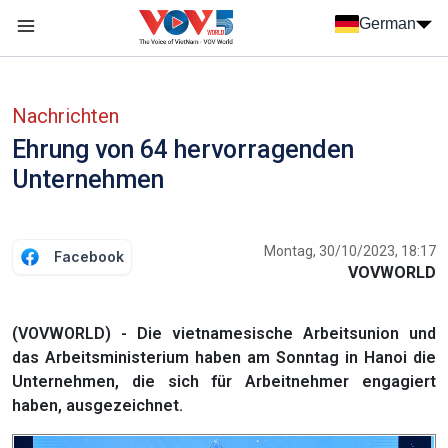
Nhảy đến nội dung
German
Menu trang chủ tiếng Đức
menu phụ tiếng Đức
Nachrichten
Ehrung von 64 hervorragenden
Unternehmen
Montag, 30/10/2023, 18:17
Facebook
VOVWORLD
(VOVWORLD) - Die vietnamesische Arbeitsunion und
das Arbeitsministerium haben am Sonntag in Hanoi die
Unternehmen, die sich für Arbeitnehmer engagiert
haben, ausgezeichnet.