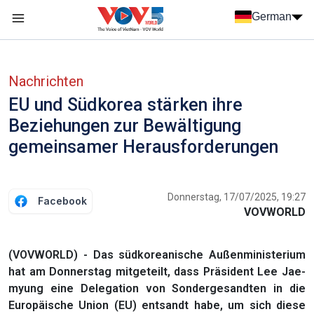
Nhảy đến nội dung
German
Menu trang chủ tiếng Đức
menu phụ tiếng Đức
Nachrichten
EU und Südkorea stärken ihre
Beziehungen zur Bewältigung
gemeinsamer Herausforderungen
Donnerstag, 17/07/2025, 19:27
Facebook
VOVWORLD
(VOVWORLD) - Das südkoreanische Außenministerium
hat am Donnerstag mitgeteilt, dass Präsident Lee Jae-
myung eine Delegation von Sondergesandten in die
Europäische Union (EU) entsandt habe, um sich diese