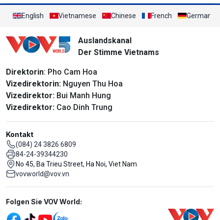
Südostasienmeisterschaft 2026
English
Vietnamese
Chinese
French
German
Auslandskanal
Der Stimme Vietnams
Direktorin
: Pho Cam Hoa
Vizedirektorin:
Nguyen Thu Hoa
Vizedirektor:
Bui Manh Hung
Vizedirektor:
Cao Dinh Trung
Kontakt
(084) 24 3826 6809
84-24-39344230
No 45, Ba Trieu Street, Ha Noi, Viet Nam
vovworld@vov.vn
Mạng xã hội
Folgen Sie VOV World: