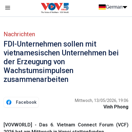
Nhảy đến nội dung
German
Menu trang chủ tiếng Đức
menu phụ tiếng Đức
Nachrichten
FDI-Unternehmen sollen mit
vietnamesischen Unternehmen bei
der Erzeugung von
Wachstumsimpulsen
zusammenarbeiten
Mittwoch, 13/05/2026, 19:06
Facebook
Vinh Phong
[VOVWORLD] - Das 6. Vietnam Connect Forum (VCF)
2026 hat am Mittwoch in Hanoi stattgefunden.