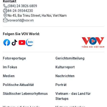
Kontakt
(084) 24 3826 6809
84-24-39344230
No 45, Ba Trieu Street, Ha Noi, Viet Nam
vovworld@vov.vn
Mạng xã hội
Folgen Sie VOV World:
menu footer tiếng Đức
Fotoreportage
Gerichtsmitteilung
Im Fokus
Kulturreport
Medien
Nachrichten
Politische Aktualität
Porträt
Städtischer Lebensrhythmus
Vietnam - das Land für
Startups