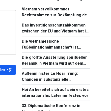
beherrschen und einführen
Vietnam vervollkommnet
Rechtsrahmen zur Bekämpfung der
Verbreitung von
Das Investitionsschutzabkommen
Massenvernichtungswaffen
zwischen der EU und Vietnam hat in
Frankreich einen neuen Fortschritt
Die vietnamesische
Fußballnationalmannschaft ist
bereit für das Spiel gegen Singapur
Die größte Ausstellung spiritueller
bei Südostasienmeisterschaft 2026
Keramik in Vietnam wird auf dem
Ba-Den-Berg stattfinden
den
Außenminister Le Hoai Trung:
Chancen in substanzielle
Entwicklungsergebnisse
Hoi An bereitet sich auf sein erstes
verwandeln
internationales Laternenfestes vor
33. Diplomatische Konferenz in