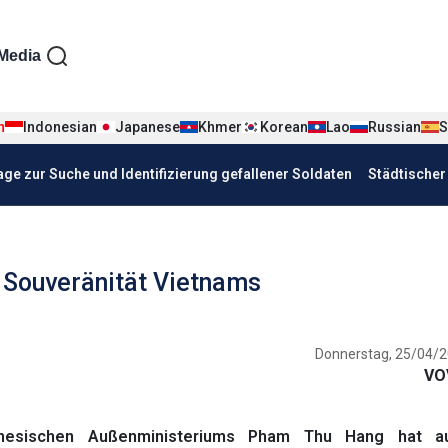
iện tiếng Đức
Media
n
Indonesian
Japanese
Khmer
Korean
Lao
Russian
S
age zur Suche und Identifizierung gefallener Soldaten
Städtische
t Souveränität Vietnams
Donnerstag, 25/04/2
VO
mesischen Außenministeriums Pham Thu Hang hat au