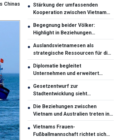
s Chinas
Stärkung der umfassenden
●
Kooperation zwischen Vietnam
und Thailand
Begegnung beider Völker:
●
Highlight in Beziehungen
zwischen Vietnam und Australien
Auslandsvietnamesen als
●
strategische Ressourcen für die
Entwicklung des Landes
Diplomatie begleitet
●
Unternehmen und erweitert
Entwicklungsräume Vietnams
Gesetzentwurf zur
●
Stadtentwicklung sieht
weitreichende
Die Beziehungen zwischen
●
Sondermechanismen für Ho-Chi-
Vietnam und Australien treten in
Minh-Stadt vor
eine neue Entwicklungsphase ein
Vietnams Frauen-
●
Fußballmannschaft richtet sich