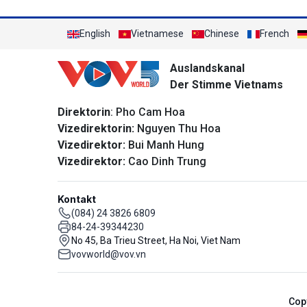
English
Vietnamese
Chinese
French
Auslandskanal
Der Stimme Vietnams
Direktorin
: Pho Cam Hoa
Vizedirektorin:
Nguyen Thu Hoa
Vizedirektor:
Bui Manh Hung
Vizedirektor:
Cao Dinh Trung
Kontakt
(084) 24 3826 6809
84-24-39344230
No 45, Ba Trieu Street, Ha Noi, Viet Nam
vovworld@vov.vn
Cop