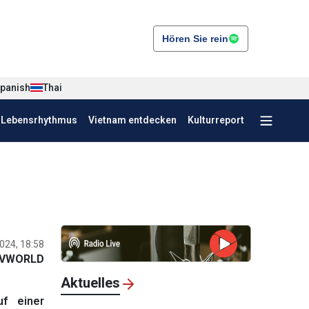
Hören Sie rein
panish
Thai
r Lebensrhythmus
Vietnam entdecken
Kulturreport
024, 18:58
VWORLD
Aktuelles
f einer