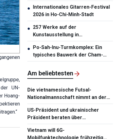
auf ASIAD 20
Internationales Gitarren-Festival
●
2026 in Ho-Chi-Minh-Stadt
257 Werke auf der
●
Kunstausstellung in
Südzentralvietnam vorgestellt
Po-Sah-Inu-Turmkomplex: Ein
●
typisches Bauwerk der Cham-
rgangenen
Architektur in der Provinz Lam
Dong
Am beliebtesten
elgruppe,
 der UN-
Die vietnamesische Futsal-
er Hoang-
Nationalmannschaft nimmt an der
pektieren
Continental Futsal Championship
US-Präsident und ukrainischer
tragen.“
2026 teil
Präsident beraten über
Wiederaufnahme von
Vietnam will 6G-
Verhandlungen mit Russland
Mobilfunktechnologie frühzeitig