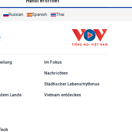
Hanoi eröffnet
Russian
Spanish
Thai
c
teilung
Im Fokus
Nachrichten
Städtischer Lebensrhythmus
 dem Lande
Vietnam entdecken
Tech