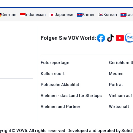
German
Indonesian
Japanese
Khmer
Korean
Lao
Mạng xã hội
Folgen Sie VOV World:
menu footer tiếng Đứ
Fotoreportage
Gerichtsmit
Kulturreport
Medien
Politische Aktualität
Porträt
Vietnam - das Land für Startups
Vietnam auf
Vietnam und Partner
Wirtschaft
yright © VOV5. All rights reserved. Developed and operated by Solid