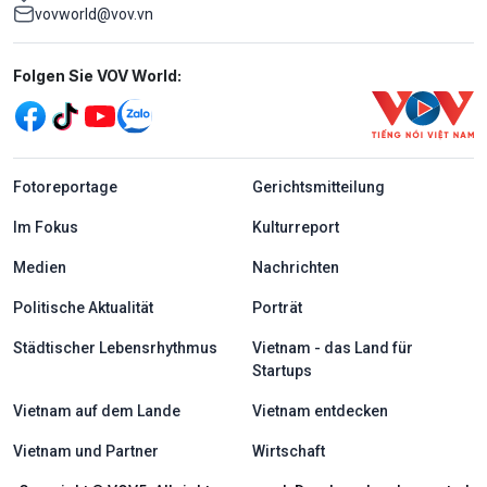
vovworld@vov.vn
Mạng xã hội
Folgen Sie VOV World:
menu footer tiếng Đức
Fotoreportage
Gerichtsmitteilung
Im Fokus
Kulturreport
Medien
Nachrichten
Politische Aktualität
Porträt
Städtischer Lebensrhythmus
Vietnam - das Land für
Startups
Vietnam auf dem Lande
Vietnam entdecken
Vietnam und Partner
Wirtschaft