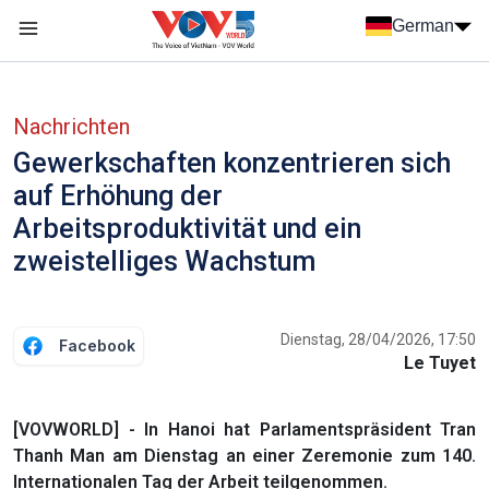
Nhảy đến nội dung
German
Menu trang chủ tiếng Đức
menu phụ tiếng Đức
Nachrichten
Gewerkschaften konzentrieren sich
auf Erhöhung der
Arbeitsproduktivität und ein
zweistelliges Wachstum
Dienstag, 28/04/2026, 17:50
Facebook
Le Tuyet
[VOVWORLD] - In Hanoi hat Parlamentspräsident Tran
Thanh Man am Dienstag an einer Zeremonie zum 140.
Internationalen Tag der Arbeit teilgenommen.