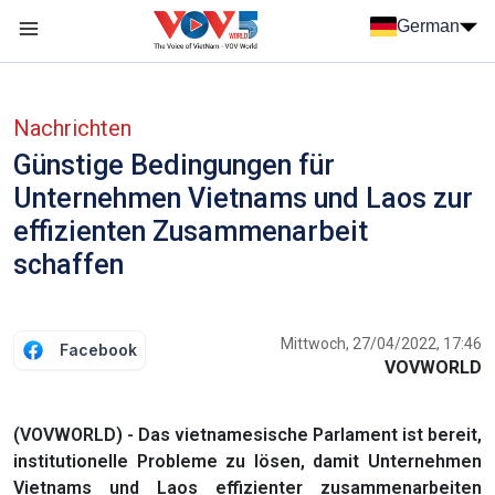
Nhảy đến nội dung
German
Menu trang chủ tiếng Đức
menu phụ tiếng Đức
Nachrichten
Günstige Bedingungen für
Unternehmen Vietnams und Laos zur
effizienten Zusammenarbeit
schaffen
Mittwoch, 27/04/2022, 17:46
Facebook
VOVWORLD
(VOVWORLD) - Das vietnamesische Parlament ist bereit,
institutionelle Probleme zu lösen, damit Unternehmen
Vietnams und Laos effizienter zusammenarbeiten