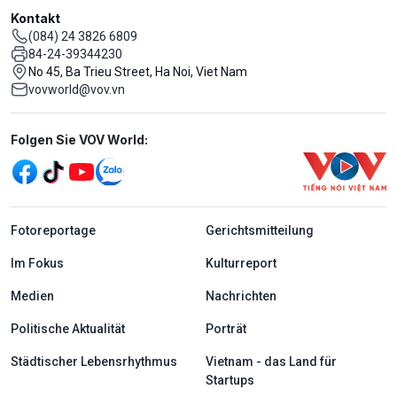
Kontakt
(084) 24 3826 6809
84-24-39344230
No 45, Ba Trieu Street, Ha Noi, Viet Nam
vovworld@vov.vn
Mạng xã hội
Folgen Sie VOV World:
menu footer tiếng Đức
Fotoreportage
Gerichtsmitteilung
Im Fokus
Kulturreport
Medien
Nachrichten
Politische Aktualität
Porträt
Städtischer Lebensrhythmus
Vietnam - das Land für
Startups