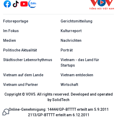
menu footer tiếng Đức
Fotoreportage
Gerichtsmitteilung
Im Fokus
Kulturreport
Medien
Nachrichten
Politische Aktualität
Porträt
Städtischer Lebensrhythmus
Vietnam - das Land für
Startups
Vietnam auf dem Lande
Vietnam entdecken
Vietnam und Partner
Wirtschaft
Copyright © VOV5. All rights reserved. Developed and operated
by SolidTech
Online-Genehmigung: 14444/GP-BTTTT erteilt am 5.9.2011
2113/GP-BTTTT erteilt am 6.12.2011