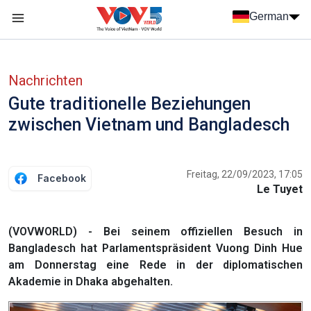
Nhảy đến nội dung
German
Menu trang chủ tiếng Đức
menu phụ tiếng Đức
Nachrichten
Gute traditionelle Beziehungen
zwischen Vietnam und Bangladesch
Freitag, 22/09/2023, 17:05
Facebook
Le Tuyet
(VOVWORLD) - Bei seinem offiziellen Besuch in
Bangladesch hat Parlamentspräsident Vuong Dinh Hue
am Donnerstag eine Rede in der diplomatischen
Akademie in Dhaka abgehalten.