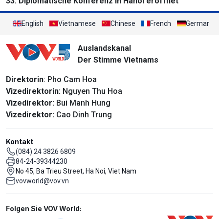
33. Diplomatische Konferenz in Hanoi eröffnet
English
Vietnamese
Chinese
French
German
Auslandskanal
Der Stimme Vietnams
Direktorin
: Pho Cam Hoa
Vizedirektorin:
Nguyen Thu Hoa
Vizedirektor:
Bui Manh Hung
Vizedirektor:
Cao Dinh Trung
Kontakt
(084) 24 3826 6809
84-24-39344230
No 45, Ba Trieu Street, Ha Noi, Viet Nam
vovworld@vov.vn
Mạng xã hội
Folgen Sie VOV World: