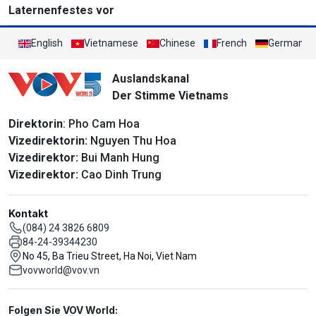
Laternenfestes vor
English
Vietnamese
Chinese
French
German
Auslandskanal
Der Stimme Vietnams
Direktorin
: Pho Cam Hoa
Vizedirektorin:
Nguyen Thu Hoa
Vizedirektor:
Bui Manh Hung
Vizedirektor:
Cao Dinh Trung
Kontakt
(084) 24 3826 6809
84-24-39344230
No 45, Ba Trieu Street, Ha Noi, Viet Nam
vovworld@vov.vn
Mạng xã hội
Folgen Sie VOV World: