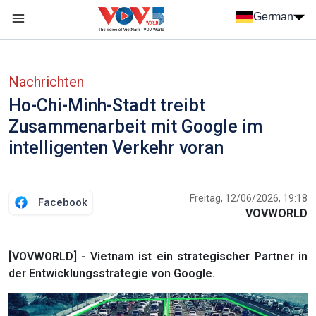
Nhảy đến nội dung
German
Menu trang chủ tiếng Đức
menu phụ tiếng Đức
Nachrichten
Ho-Chi-Minh-Stadt treibt
Zusammenarbeit mit Google im
intelligenten Verkehr voran
Freitag, 12/06/2026, 19:18
Facebook
VOVWORLD
[VOVWORLD] - Vietnam ist ein strategischer Partner in
der Entwicklungsstrategie von Google.