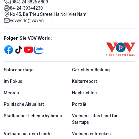
(084) 24 3826 6809
84-24-39344230
No 45, Ba Trieu Street, Ha Noi, Viet Nam
vovworld@vov.vn
Mạng xã hội
Folgen Sie VOV World:
menu footer tiếng Đức
Fotoreportage
Gerichtsmitteilung
Im Fokus
Kulturreport
Medien
Nachrichten
Politische Aktualität
Porträt
Städtischer Lebensrhythmus
Vietnam - das Land für
Startups
Vietnam auf dem Lande
Vietnam entdecken