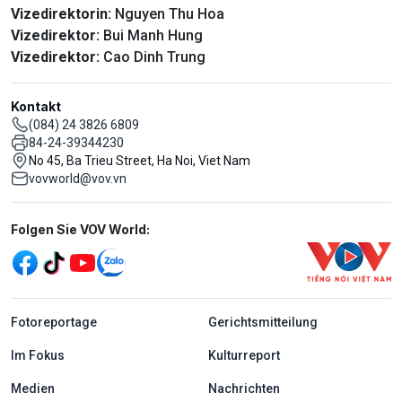
Vizedirektorin:
Nguyen Thu Hoa
Vizedirektor:
Bui Manh Hung
Vizedirektor:
Cao Dinh Trung
Kontakt
(084) 24 3826 6809
84-24-39344230
No 45, Ba Trieu Street, Ha Noi, Viet Nam
vovworld@vov.vn
Mạng xã hội
Folgen Sie VOV World:
menu footer tiếng Đức
Fotoreportage
Gerichtsmitteilung
Im Fokus
Kulturreport
Medien
Nachrichten