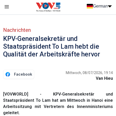
Nhảy đến nội dung
German
Menu trang chủ tiếng Đức
menu phụ tiếng Đức
Nachrichten
KPV-Generalsekretär und
Staatspräsident To Lam hebt die
Qualität der Arbeitskräfte hervor
Mittwoch, 08/07/2026, 19:14
Facebook
Van Hieu
[VOVWORLD] - KPV-Generalsekretär und
Staatspräsident To Lam hat am Mittwoch in Hanoi eine
Arbeitssitzung mit Vertretern des Innenministeriums
geleitet.