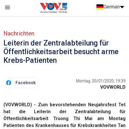
Nhảy đến nội dung
German
Menu trang chủ tiếng Đức
menu phụ tiếng Đức
Nachrichten
Leiterin der Zentralabteilung für
Öffentlichkeitsarbeit besucht arme
Krebs-Patienten
Montag, 20/01/2020, 19:39
Facebook
VOVWORLD
(VOVWORLD) - Zum bevorstehenden Neujahrsfest Tet
hat die Leiterin der Zentralabteilung für
Öffentlichkeitsarbeit Truong Thi Mai am Montag
Patienten des Krankenhauses für Krebskrankheiten Tan