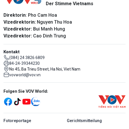
Der Stimme Vietnams
Direktorin
: Pho Cam Hoa
Vizedirektorin:
Nguyen Thu Hoa
Vizedirektor:
Bui Manh Hung
Vizedirektor:
Cao Dinh Trung
Kontakt
(084) 24 3826 6809
84-24-39344230
No 45, Ba Trieu Street, Ha Noi, Viet Nam
vovworld@vov.vn
Mạng xã hội
Folgen Sie VOV World:
menu footer tiếng Đức
Fotoreportage
Gerichtsmitteilung