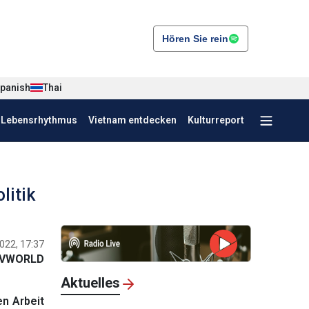
Hören Sie rein
panish
Thai
r Lebensrhythmus
Vietnam entdecken
Kulturreport
litik
022, 17:37
VWORLD
Aktuelles
n Arbeit