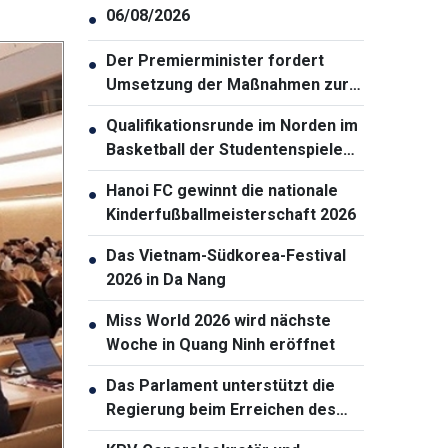
06/08/2026
●
Der Premierminister fordert
●
Umsetzung der Maßnahmen zur
Gewährleistung der
Qualifikationsrunde im Norden im
●
Cybersicherheit
Basketball der Studentenspiele
2026 eröffnet
Hanoi FC gewinnt die nationale
●
Kinderfußballmeisterschaft 2026
Das Vietnam-Südkorea-Festival
●
2026 in Da Nang
Miss World 2026 wird nächste
●
Woche in Quang Ninh eröffnet
Das Parlament unterstützt die
●
Regierung beim Erreichen des
zweistelligen Wachstums