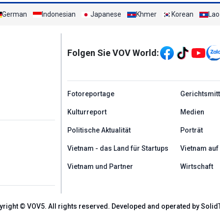
German
Indonesian
Japanese
Khmer
Korean
Lao
Mạng xã hội
Folgen Sie VOV World:
menu footer tiếng Đứ
Fotoreportage
Gerichtsmit
Kulturreport
Medien
Politische Aktualität
Porträt
Vietnam - das Land für Startups
Vietnam auf
Vietnam und Partner
Wirtschaft
yright © VOV5. All rights reserved. Developed and operated by Solid