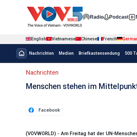
Nhảy đến nội dung
Đa phương t
Radio
Podcast
English
Vietnamese
Chinese
French
Germa
Menu trang chủ tiếng Đức
Nachrichten
Medien
Briefkastensendung
500 T
menu phụ tiếng Đức
Nachrichten
Menschen stehen im Mittelpunkt
Facebook
(VOVWORLD) - Am Freitag hat der UN-Menschenr