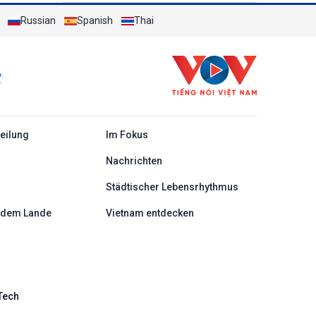
Frankreich einen neuen Fortschritt
Russian
Spanish
Thai
c
teilung
Im Fokus
Nachrichten
Städtischer Lebensrhythmus
 dem Lande
Vietnam entdecken
Tech