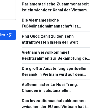
Parlamentarische Zusammenarbeit
ist ein wichtiger Kanal der Vietnam-
Kambodscha-Beziehungen
Die vietnamesische
Fußballnationalmannschaft ist
bereit für das Spiel gegen Singapur
den
Phu Quoc zählt zu den zehn
bei Südostasienmeisterschaft 2026
attraktivesten Inseln der Welt
Vietnam vervollkommnet
Rechtsrahmen zur Bekämpfung der
Verbreitung von
Die größte Ausstellung spiritueller
Massenvernichtungswaffen
Keramik in Vietnam wird auf dem
Ba-Den-Berg stattfinden
Außenminister Le Hoai Trung:
Chancen in substanzielle
Entwicklungsergebnisse
Das Investitionsschutzabkommen
verwandeln
zwischen der EU und Vietnam hat in