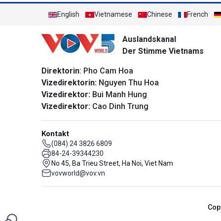
English
Vietnamese
Chinese
French
Auslandskanal
Der Stimme Vietnams
Direktorin
: Pho Cam Hoa
Vizedirektorin:
Nguyen Thu Hoa
Vizedirektor:
Bui Manh Hung
Vizedirektor:
Cao Dinh Trung
Kontakt
(084) 24 3826 6809
84-24-39344230
No 45, Ba Trieu Street, Ha Noi, Viet Nam
vovworld@vov.vn
Cop