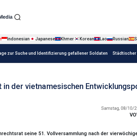
iện tiếng Đức
Media
n
Indonesian
Japanese
Khmer
Korean
Lao
Russian
S
age zur Suche und Identifizierung gefallener Soldaten
Städtische
 in der vietnamesischen Entwicklungspo
Samstag, 08/10/2
VO
echtsrat seine 51. Vollversammlung nach der vierwöchige