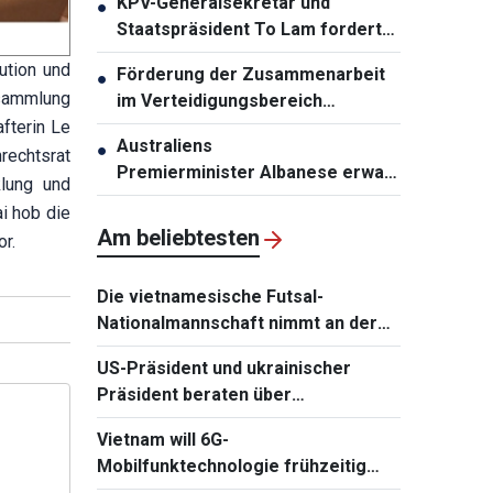
KPV-Generalsekretär und
●
Staatspräsident To Lam fordert
die Erneuerung der
ution und
Förderung der Zusammenarbeit
●
Infrastrukturplanung
rsammlung
im Verteidigungsbereich
fterin Le
zwischen Vietnam und Malaysia
Australiens
●
rechtsrat
Premierminister Albanese erwartet
lung und
den Besuch von KPV-
i hob die
Generalsekretär und
Am beliebtesten
r.
Staatspräsident To Lam
Die vietnamesische Futsal-
Nationalmannschaft nimmt an der
Continental Futsal Championship
US-Präsident und ukrainischer
2026 teil
Präsident beraten über
Wiederaufnahme von
Vietnam will 6G-
Verhandlungen mit Russland
Mobilfunktechnologie frühzeitig
beherrschen und einführen