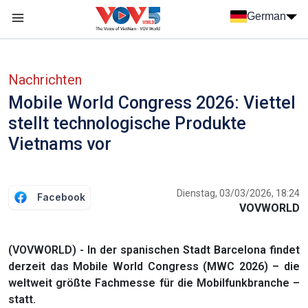
Nhảy đến nội dung
German
Menu trang chủ tiếng Đức
menu phụ tiếng Đức
Nachrichten
Mobile World Congress 2026: Viettel
stellt technologische Produkte
Vietnams vor
Dienstag, 03/03/2026, 18:24
Facebook
VOVWORLD
(VOVWORLD) - In der spanischen Stadt Barcelona findet
derzeit das Mobile World Congress (MWC 2026) – die
weltweit größte Fachmesse für die Mobilfunkbranche –
statt.