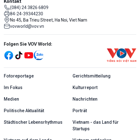
Kontakt
(084) 24 3826 6809
84-24-39344230
No 45, Ba Trieu Street, Ha Noi, Viet Nam
vovworld@vov.vn
Mạng xã hội
Folgen Sie VOV World:
menu footer tiếng Đức
Fotoreportage
Gerichtsmitteilung
Im Fokus
Kulturreport
Medien
Nachrichten
Politische Aktualität
Porträt
Städtischer Lebensrhythmus
Vietnam - das Land für
Startups