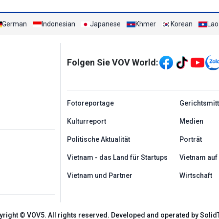
German
Indonesian
Japanese
Khmer
Korean
Lao
Mạng xã hội
Folgen Sie VOV World:
menu footer tiếng Đứ
Fotoreportage
Gerichtsmit
Kulturreport
Medien
Politische Aktualität
Porträt
Vietnam - das Land für Startups
Vietnam auf
Vietnam und Partner
Wirtschaft
yright © VOV5. All rights reserved. Developed and operated by Solid