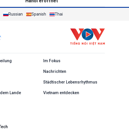
Hanoi eröffnet
Russian
Spanish
Thai
c
teilung
Im Fokus
Nachrichten
Städtischer Lebensrhythmus
 dem Lande
Vietnam entdecken
Tech