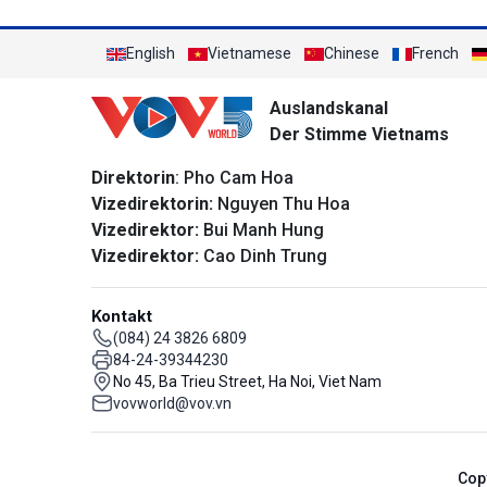
English
Vietnamese
Chinese
French
Auslandskanal
Der Stimme Vietnams
Direktorin
: Pho Cam Hoa
Vizedirektorin:
Nguyen Thu Hoa
Vizedirektor:
Bui Manh Hung
Vizedirektor:
Cao Dinh Trung
Kontakt
(084) 24 3826 6809
84-24-39344230
No 45, Ba Trieu Street, Ha Noi, Viet Nam
vovworld@vov.vn
Cop