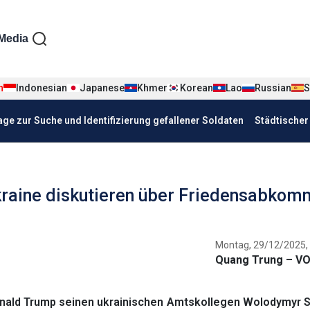
iện tiếng Đức
Media
n
Indonesian
Japanese
Khmer
Korean
Lao
Russian
S
age zur Suche und Identifizierung gefallener Soldaten
Städtische
kraine diskutieren über Friedensabko
Montag, 29/12/2025,
Quang Trung – VO
ald Trump seinen ukrainischen Amtskollegen Wolodymyr S