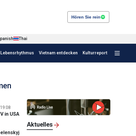
Hören Sie rein
panish
Thai
r Lebensrhythmus
Vietnam entdecken
Kulturreport
mmen
 19:08
V in USA
Aktuelles
elenskyj