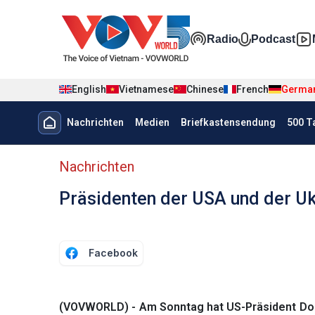
Nhảy đến nội dung
Đa phương t
Radio
Podcast
English
Vietnamese
Chinese
French
Germa
Menu trang chủ tiếng Đức
Nachrichten
Medien
Briefkastensendung
500 T
menu phụ tiếng Đức
Nachrichten
Präsidenten der USA und der U
Facebook
(VOVWORLD) - Am Sonntag hat US-Präsident Don