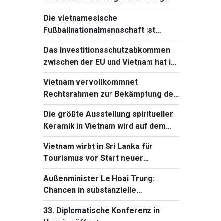
beherrschen und einführen
Die vietnamesische
Fußballnationalmannschaft ist
bereit für das Spiel gegen Singapur
Das Investitionsschutzabkommen
bei Südostasienmeisterschaft 2026
zwischen der EU und Vietnam hat in
Frankreich einen neuen Fortschritt
Vietnam vervollkommnet
Rechtsrahmen zur Bekämpfung der
Verbreitung von
Die größte Ausstellung spiritueller
Massenvernichtungswaffen
Keramik in Vietnam wird auf dem
Ba-Den-Berg stattfinden
Vietnam wirbt in Sri Lanka für
Tourismus vor Start neuer
Direktflüge
Außenminister Le Hoai Trung:
Chancen in substanzielle
Entwicklungsergebnisse
33. Diplomatische Konferenz in
verwandeln