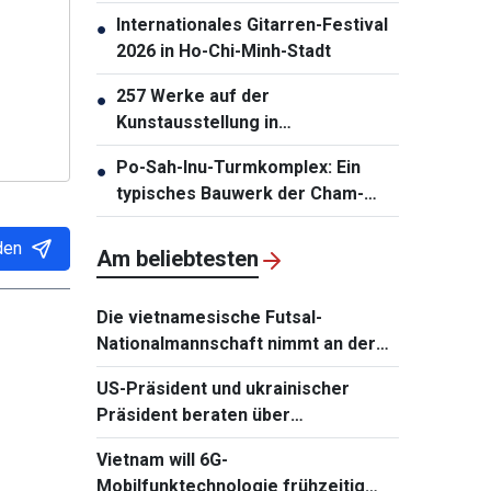
auf ASIAD 20
Internationales Gitarren-Festival
●
2026 in Ho-Chi-Minh-Stadt
257 Werke auf der
●
Kunstausstellung in
Südzentralvietnam vorgestellt
Po-Sah-Inu-Turmkomplex: Ein
●
typisches Bauwerk der Cham-
Architektur in der Provinz Lam
Dong
den
Am beliebtesten
Die vietnamesische Futsal-
Nationalmannschaft nimmt an der
Continental Futsal Championship
US-Präsident und ukrainischer
2026 teil
Präsident beraten über
Wiederaufnahme von
Vietnam will 6G-
Verhandlungen mit Russland
Mobilfunktechnologie frühzeitig