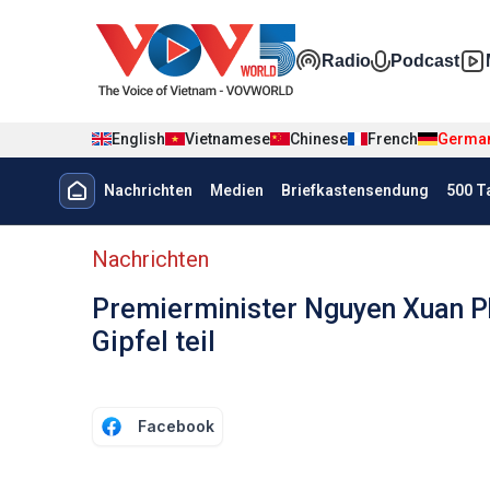
Nhảy đến nội dung
Đa phương t
Radio
Podcast
English
Vietnamese
Chinese
French
Germa
Menu trang chủ tiếng Đức
Nachrichten
Medien
Briefkastensendung
500 T
menu phụ tiếng Đức
Nachrichten
Premierminister Nguyen Xuan P
Gipfel teil
Facebook