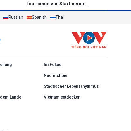
Tourismus vor Start neuer
Direktflüge
Russian
Spanish
Thai
c
teilung
Im Fokus
Nachrichten
Städtischer Lebensrhythmus
 dem Lande
Vietnam entdecken