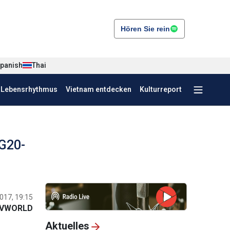
Hören Sie rein
panish
Thai
r Lebensrhythmus
Vietnam entdecken
Kulturreport
G20-
017, 19:15
VWORLD
Aktuelles