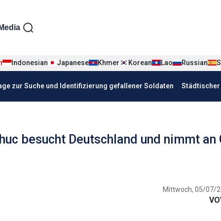
iện tiếng Đức
Media
n
Indonesian
Japanese
Khmer
Korean
Lao
Russian
S
age zur Suche und Identifizierung gefallener Soldaten
Städtische
huc besucht Deutschland und nimmt an 
Mittwoch, 05/07/2
VO