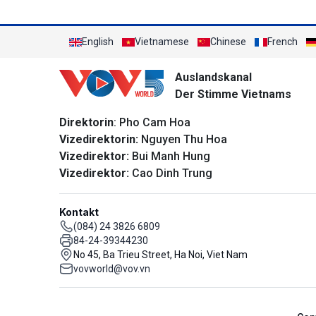
English
Vietnamese
Chinese
French
Auslandskanal
Der Stimme Vietnams
Direktorin
: Pho Cam Hoa
Vizedirektorin:
Nguyen Thu Hoa
Vizedirektor:
Bui Manh Hung
Vizedirektor:
Cao Dinh Trung
Kontakt
(084) 24 3826 6809
84-24-39344230
No 45, Ba Trieu Street, Ha Noi, Viet Nam
vovworld@vov.vn