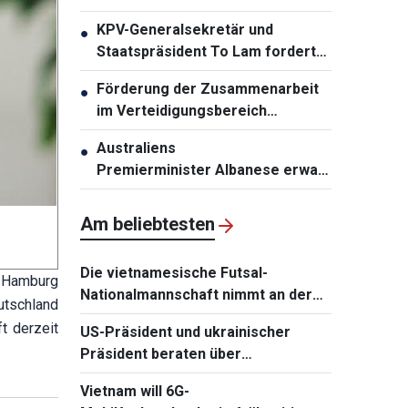
zweistelligen Wachstums
KPV-Generalsekretär und
●
Staatspräsident To Lam fordert
die Erneuerung der
Förderung der Zusammenarbeit
●
Infrastrukturplanung
im Verteidigungsbereich
zwischen Vietnam und Malaysia
Australiens
●
Premierminister Albanese erwartet
den Besuch von KPV-
Generalsekretär und
Am beliebtesten
Staatspräsident To Lam
Die vietnamesische Futsal-
n Hamburg
Nationalmannschaft nimmt an der
utschland
Continental Futsal Championship
t derzeit
US-Präsident und ukrainischer
2026 teil
Präsident beraten über
Wiederaufnahme von
Vietnam will 6G-
Verhandlungen mit Russland