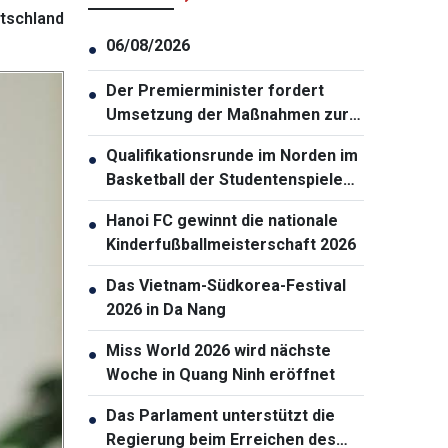
tschland
06/08/2026
●
Der Premierminister fordert
●
Umsetzung der Maßnahmen zur
Gewährleistung der
Qualifikationsrunde im Norden im
●
Cybersicherheit
Basketball der Studentenspiele
2026 eröffnet
Hanoi FC gewinnt die nationale
●
Kinderfußballmeisterschaft 2026
Das Vietnam-Südkorea-Festival
●
2026 in Da Nang
Miss World 2026 wird nächste
●
Woche in Quang Ninh eröffnet
Das Parlament unterstützt die
●
Regierung beim Erreichen des