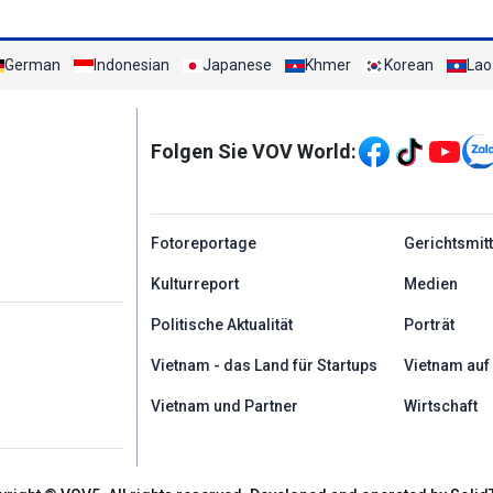
German
Indonesian
Japanese
Khmer
Korean
Lao
Mạng xã hội
Folgen Sie VOV World:
menu footer tiếng Đứ
Fotoreportage
Gerichtsmit
Kulturreport
Medien
Politische Aktualität
Porträt
Vietnam - das Land für Startups
Vietnam auf
Vietnam und Partner
Wirtschaft