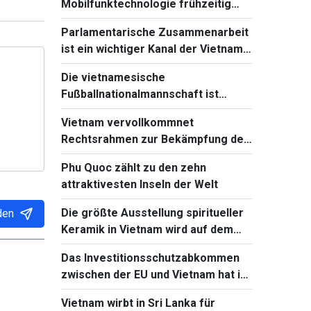
Mobilfunktechnologie frühzeitig
beherrschen und einführen
Parlamentarische Zusammenarbeit
ist ein wichtiger Kanal der Vietnam-
Kambodscha-Beziehungen
Die vietnamesische
Fußballnationalmannschaft ist
bereit für das Spiel gegen Singapur
Vietnam vervollkommnet
bei Südostasienmeisterschaft 2026
Rechtsrahmen zur Bekämpfung der
Verbreitung von
Phu Quoc zählt zu den zehn
Massenvernichtungswaffen
attraktivesten Inseln der Welt
Die größte Ausstellung spiritueller
den
Keramik in Vietnam wird auf dem
Ba-Den-Berg stattfinden
Das Investitionsschutzabkommen
zwischen der EU und Vietnam hat in
Frankreich einen neuen Fortschritt
Vietnam wirbt in Sri Lanka für