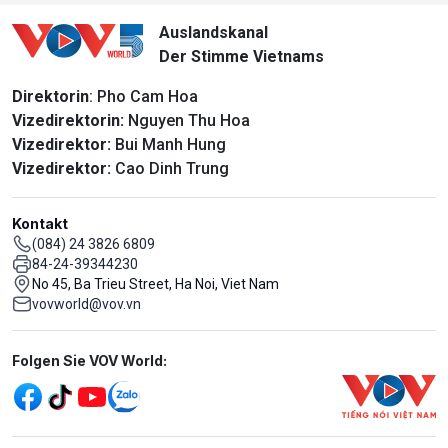
Auslandskanal
Der Stimme Vietnams
Direktorin
: Pho Cam Hoa
Vizedirektorin:
Nguyen Thu Hoa
Vizedirektor:
Bui Manh Hung
Vizedirektor:
Cao Dinh Trung
Kontakt
(084) 24 3826 6809
84-24-39344230
No 45, Ba Trieu Street, Ha Noi, Viet Nam
vovworld@vov.vn
Mạng xã hội
Folgen Sie VOV World: