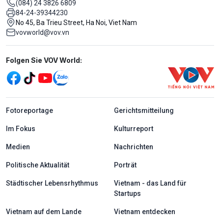
(084) 24 3826 6809
84-24-39344230
No 45, Ba Trieu Street, Ha Noi, Viet Nam
vovworld@vov.vn
Mạng xã hội
Folgen Sie VOV World:
menu footer tiếng Đức
Fotoreportage
Gerichtsmitteilung
Im Fokus
Kulturreport
Medien
Nachrichten
Politische Aktualität
Porträt
Städtischer Lebensrhythmus
Vietnam - das Land für
Startups
Vietnam auf dem Lande
Vietnam entdecken