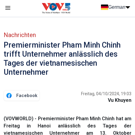
Nhảy đến nội dung
German
Menu trang chủ tiếng Đức
menu phụ tiếng Đức
Nachrichten
Premierminister Pham Minh Chinh
trifft Unternehmer anlässlich des
Tages der vietnamesischen
Unternehmer
Freitag, 04/10/2024, 19:03
Facebook
Vu Khuyen
(VOVWORLD) - Premierminister Pham Minh Chinh hat am
Freitag in Hanoi anlässlich des Tages der
vietnamesischen Unternehmer am 13. Oktober