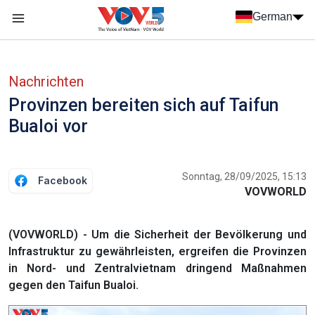
Nhảy đến nội dung
German
Menu trang chủ tiếng Đức
menu phụ tiếng Đức
Nachrichten
Provinzen bereiten sich auf Taifun
Bualoi vor
Sonntag, 28/09/2025, 15:13
Facebook
VOVWORLD
(VOVWORLD) - Um die Sicherheit der Bevölkerung und
Infrastruktur zu gewährleisten, ergreifen die Provinzen
in Nord- und Zentralvietnam dringend Maßnahmen
gegen den Taifun Bualoi.