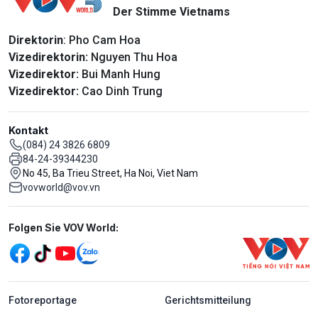
Der Stimme Vietnams
Direktorin
: Pho Cam Hoa
Vizedirektorin:
Nguyen Thu Hoa
Vizedirektor:
Bui Manh Hung
Vizedirektor:
Cao Dinh Trung
Kontakt
(084) 24 3826 6809
84-24-39344230
No 45, Ba Trieu Street, Ha Noi, Viet Nam
vovworld@vov.vn
Mạng xã hội
Folgen Sie VOV World:
menu footer tiếng Đức
Fotoreportage
Gerichtsmitteilung