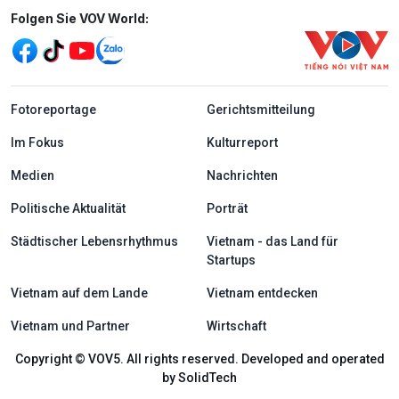
Mạng xã hội
Folgen Sie VOV World:
menu footer tiếng Đức
Fotoreportage
Gerichtsmitteilung
Im Fokus
Kulturreport
Medien
Nachrichten
Politische Aktualität
Porträt
Städtischer Lebensrhythmus
Vietnam - das Land für
Startups
Vietnam auf dem Lande
Vietnam entdecken
Vietnam und Partner
Wirtschaft
Copyright © VOV5. All rights reserved. Developed and operated
by SolidTech