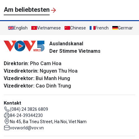
Am beliebtesten
English
Vietnamese
Chinese
French
German
Auslandskanal
Der Stimme Vietnams
Direktorin
: Pho Cam Hoa
Vizedirektorin:
Nguyen Thu Hoa
Vizedirektor:
Bui Manh Hung
Vizedirektor:
Cao Dinh Trung
Kontakt
(084) 24 3826 6809
84-24-39344230
No 45, Ba Trieu Street, Ha Noi, Viet Nam
vovworld@vov.vn