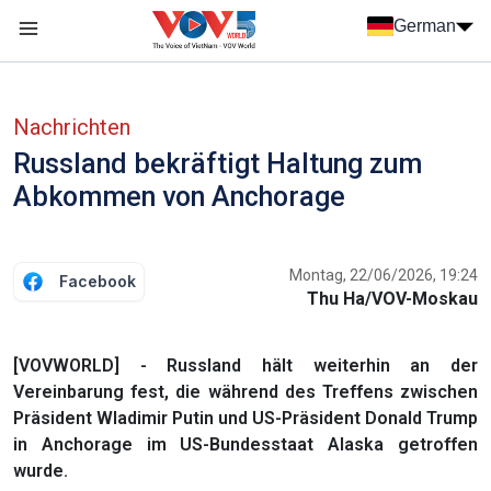
Nhảy đến nội dung
German
Menu trang chủ tiếng Đức
menu phụ tiếng Đức
Nachrichten
Russland bekräftigt Haltung zum
Abkommen von Anchorage
Montag, 22/06/2026, 19:24
Facebook
Thu Ha/VOV-Moskau
[VOVWORLD] - Russland hält weiterhin an der
Vereinbarung fest, die während des Treffens zwischen
Präsident Wladimir Putin und US-Präsident Donald Trump
in Anchorage im US-Bundesstaat Alaska getroffen
wurde.