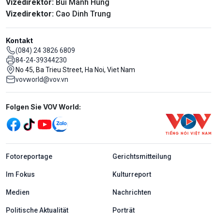
Vizedirektor:
Bui Manh Hung
Vizedirektor:
Cao Dinh Trung
Kontakt
(084) 24 3826 6809
84-24-39344230
No 45, Ba Trieu Street, Ha Noi, Viet Nam
vovworld@vov.vn
Mạng xã hội
Folgen Sie VOV World:
menu footer tiếng Đức
Fotoreportage
Gerichtsmitteilung
Im Fokus
Kulturreport
Medien
Nachrichten
Politische Aktualität
Porträt