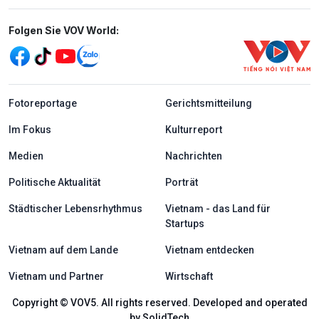
Mạng xã hội
Folgen Sie VOV World:
menu footer tiếng Đức
Fotoreportage
Gerichtsmitteilung
Im Fokus
Kulturreport
Medien
Nachrichten
Politische Aktualität
Porträt
Städtischer Lebensrhythmus
Vietnam - das Land für
Startups
Vietnam auf dem Lande
Vietnam entdecken
Vietnam und Partner
Wirtschaft
Copyright © VOV5. All rights reserved. Developed and operated
by SolidTech