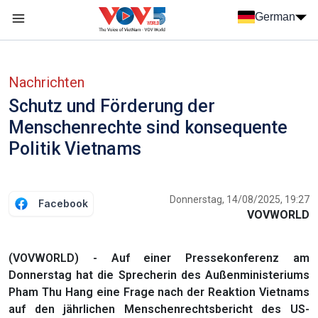
Nhảy đến nội dung
German
Menu trang chủ tiếng Đức
menu phụ tiếng Đức
Nachrichten
Schutz und Förderung der
Menschenrechte sind konsequente
Politik Vietnams
Donnerstag, 14/08/2025, 19:27
Facebook
VOVWORLD
(VOVWORLD) - Auf einer Pressekonferenz am
Donnerstag hat die Sprecherin des Außenministeriums
Pham Thu Hang eine Frage nach der Reaktion Vietnams
auf den jährlichen Menschenrechtsbericht des US-