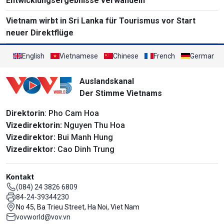
Entwicklungsergebnisse verwandeln
Vietnam wirbt in Sri Lanka für Tourismus vor Start
neuer Direktflüge
English
Vietnamese
Chinese
French
German
Auslandskanal
Der Stimme Vietnams
Direktorin
: Pho Cam Hoa
Vizedirektorin:
Nguyen Thu Hoa
Vizedirektor:
Bui Manh Hung
Vizedirektor:
Cao Dinh Trung
Kontakt
(084) 24 3826 6809
84-24-39344230
No 45, Ba Trieu Street, Ha Noi, Viet Nam
vovworld@vov.vn