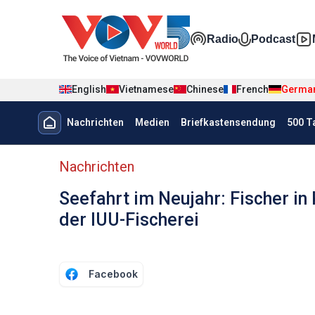
Nhảy đến nội dung
Đa phương t
Radio
Podcast
English
Vietnamese
Chinese
French
Germa
Menu trang chủ tiếng Đức
Nachrichten
Medien
Briefkastensendung
500 T
menu phụ tiếng Đức
Nachrichten
Seefahrt im Neujahr: Fischer i
der IUU-Fischerei
Facebook