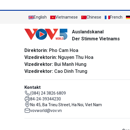
English
Vietnamese
Chinese
French
Auslandskanal
Der Stimme Vietnams
Direktorin
: Pho Cam Hoa
Vizedirektorin:
Nguyen Thu Hoa
Vizedirektor:
Bui Manh Hung
Vizedirektor:
Cao Dinh Trung
Kontakt
(084) 24 3826 6809
84-24-39344230
No 45, Ba Trieu Street, Ha Noi, Viet Nam
vovworld@vov.vn