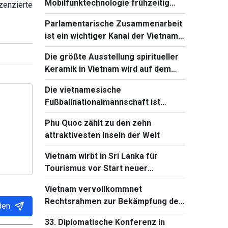
Mobilfunktechnologie frühzeitig
enzierte
beherrschen und einführen
Parlamentarische Zusammenarbeit
ist ein wichtiger Kanal der Vietnam-
Kambodscha-Beziehungen
Die größte Ausstellung spiritueller
Keramik in Vietnam wird auf dem
Ba-Den-Berg stattfinden
Die vietnamesische
Fußballnationalmannschaft ist
bereit für das Spiel gegen Singapur
Phu Quoc zählt zu den zehn
bei Südostasienmeisterschaft 2026
attraktivesten Inseln der Welt
Vietnam wirbt in Sri Lanka für
Tourismus vor Start neuer
Direktflüge
Vietnam vervollkommnet
Rechtsrahmen zur Bekämpfung der
den
Verbreitung von
33. Diplomatische Konferenz in
Massenvernichtungswaffen