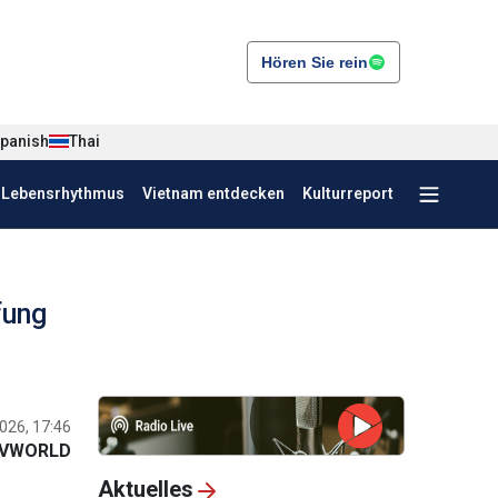
Hören Sie rein
panish
Thai
r Lebensrhythmus
Vietnam entdecken
Kulturreport
fung
026, 17:46
VWORLD
Aktuelles