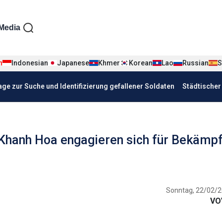
iện tiếng Đức
Media
n
Indonesian
Japanese
Khmer
Korean
Lao
Russian
S
age zur Suche und Identifizierung gefallener Soldaten
Städtische
n Khanh Hoa engagieren sich für Bekämp
Sonntag, 22/02/2
VO