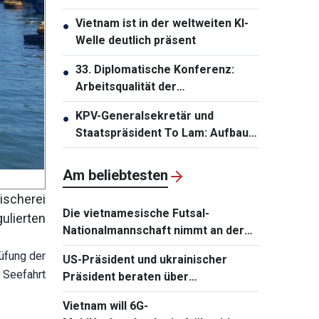
Außenbeziehungen der Partei
Vietnam ist in der weltweiten KI-
●
und Volksdiplomatie
Welle deutlich präsent
33. Diplomatische Konferenz:
●
Arbeitsqualität der
Auslandsvertretungen
KPV-Generalsekretär und
●
verbessern
Staatspräsident To Lam: Aufbau
einer solidarischen und starken
ASEAN-Gemeinschaft
Am beliebtesten
ischerei
Die vietnamesische Futsal-
ulierten
Nationalmannschaft nimmt an der
Continental Futsal Championship
üfung der
US-Präsident und ukrainischer
2026 teil
 Seefahrt
Präsident beraten über
Wiederaufnahme von
Vietnam will 6G-
Verhandlungen mit Russland