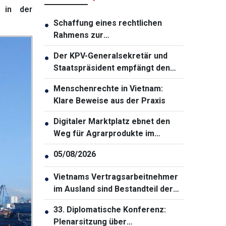
 in der
Schaffung eines rechtlichen
●
Rahmens zur
Wachstumsförderung
Der KPV-Generalsekretär und
●
Staatspräsident empfängt den
Kommandeur des US Indo-Pacific
Menschenrechte in Vietnam:
●
Command
Klare Beweise aus der Praxis
Digitaler Marktplatz ebnet den
●
Weg für Agrarprodukte im
Hochland Tay Nguyen
05/08/2026
●
Vietnams Vertragsarbeitnehmer
●
im Ausland sind Bestandteil der
nationalen Strategie zur
33. Diplomatische Konferenz:
●
Entwicklung der
Plenarsitzung über
Humanressourcen