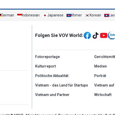
German
Indonesian
Japanese
Khmer
Korean
Lao
Mạng xã hội
Folgen Sie VOV World:
menu footer tiếng Đứ
Fotoreportage
Gerichtsmit
Kulturreport
Medien
Politische Aktualität
Porträt
Vietnam - das Land für Startups
Vietnam auf
Vietnam und Partner
Wirtschaft