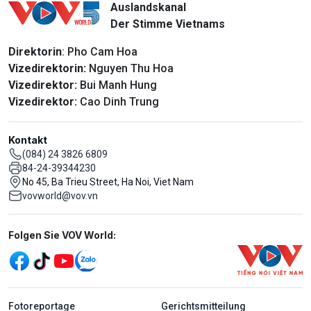
Auslandskanal
Der Stimme Vietnams
Direktorin
: Pho Cam Hoa
Vizedirektorin:
Nguyen Thu Hoa
Vizedirektor:
Bui Manh Hung
Vizedirektor:
Cao Dinh Trung
Kontakt
(084) 24 3826 6809
84-24-39344230
No 45, Ba Trieu Street, Ha Noi, Viet Nam
vovworld@vov.vn
Mạng xã hội
Folgen Sie VOV World:
menu footer tiếng Đức
Fotoreportage
Gerichtsmitteilung