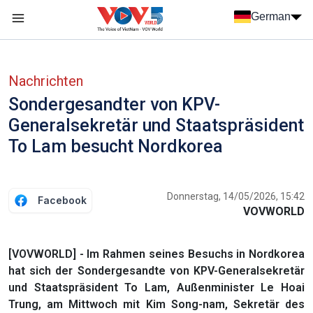
Nhảy đến nội dung
German
Menu trang chủ tiếng Đức
menu phụ tiếng Đức
Nachrichten
Sondergesandter von KPV-
Generalsekretär und Staatspräsident
To Lam besucht Nordkorea
Donnerstag, 14/05/2026, 15:42
Facebook
VOVWORLD
[VOVWORLD] - Im Rahmen seines Besuchs in Nordkorea
hat sich der Sondergesandte von KPV-Generalsekretär
und Staatspräsident To Lam, Außenminister Le Hoai
Trung, am Mittwoch mit Kim Song-nam, Sekretär des