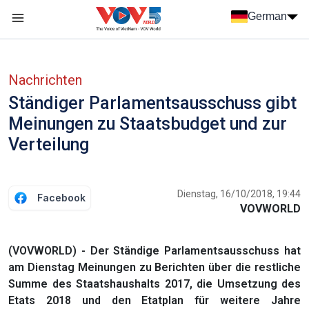
Nhảy đến nội dung
German
Menu trang chủ tiếng Đức
menu phụ tiếng Đức
Nachrichten
Ständiger Parlamentsausschuss gibt
Meinungen zu Staatsbudget und zur
Verteilung
Dienstag, 16/10/2018, 19:44
Facebook
VOVWORLD
(VOVWORLD) - Der Ständige Parlamentsausschuss hat
am Dienstag Meinungen zu Berichten über die restliche
Summe des Staatshaushalts 2017, die Umsetzung des
Etats 2018 und den Etatplan für weitere Jahre