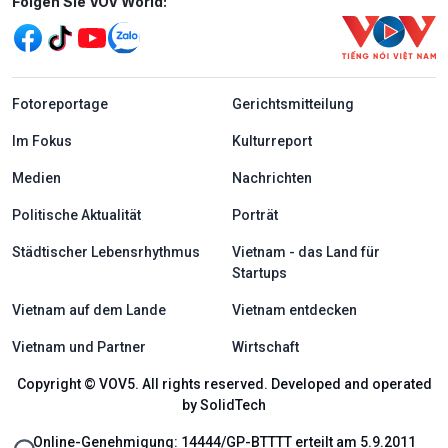
Mạng xã hội
Folgen Sie VOV World:
menu footer tiếng Đức
Fotoreportage
Gerichtsmitteilung
Im Fokus
Kulturreport
Medien
Nachrichten
Politische Aktualität
Porträt
Städtischer Lebensrhythmus
Vietnam - das Land für
Startups
Vietnam auf dem Lande
Vietnam entdecken
Vietnam und Partner
Wirtschaft
Copyright © VOV5. All rights reserved. Developed and operated
by SolidTech
Online-Genehmigung: 14444/GP-BTTTT erteilt am 5.9.2011