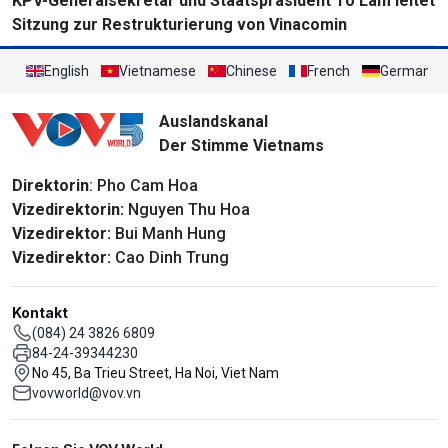
KPV-Generalsekretär und Staatspräsident To Lam leitet
Sitzung zur Restrukturierung von Vinacomin
English
Vietnamese
Chinese
French
German
Auslandskanal
Der Stimme Vietnams
Direktorin
: Pho Cam Hoa
Vizedirektorin:
Nguyen Thu Hoa
Vizedirektor:
Bui Manh Hung
Vizedirektor:
Cao Dinh Trung
Kontakt
(084) 24 3826 6809
84-24-39344230
No 45, Ba Trieu Street, Ha Noi, Viet Nam
vovworld@vov.vn