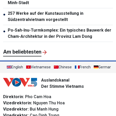
Minh-Stadt
257 Werke auf der Kunstausstellung in
●
Südzentralvietnam vorgestellt
Po-Sah-Inu-Turmkomplex: Ein typisches Bauwerk der
●
Cham-Architektur in der Provinz Lam Dong
Am beliebtesten
English
Vietnamese
Chinese
French
German
Auslandskanal
Der Stimme Vietnams
Direktorin
: Pho Cam Hoa
Vizedirektorin:
Nguyen Thu Hoa
Vizedirektor:
Bui Manh Hung
Vizedirektor:
Cao Dinh Trung