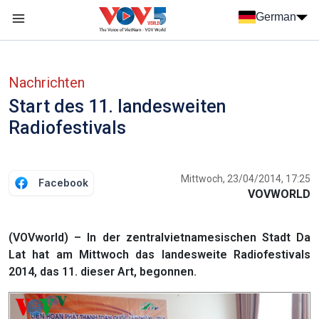
Nhảy đến nội dung
German
Menu trang chủ tiếng Đức
menu phụ tiếng Đức
Nachrichten
Start des 11. landesweiten
Radiofestivals
Mittwoch, 23/04/2014, 17:25
Facebook
VOVWORLD
(VOVworld) – In der zentralvietnamesischen Stadt Da
Lat hat am Mittwoch das landesweite Radiofestivals
2014, das 11. dieser Art, begonnen.