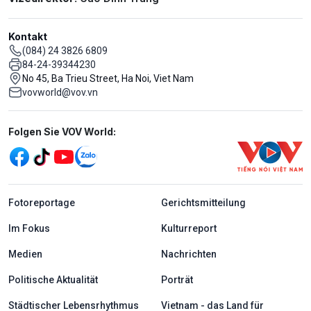
Kontakt
(084) 24 3826 6809
84-24-39344230
No 45, Ba Trieu Street, Ha Noi, Viet Nam
vovworld@vov.vn
Mạng xã hội
Folgen Sie VOV World:
menu footer tiếng Đức
Fotoreportage
Gerichtsmitteilung
Im Fokus
Kulturreport
Medien
Nachrichten
Politische Aktualität
Porträt
Städtischer Lebensrhythmus
Vietnam - das Land für